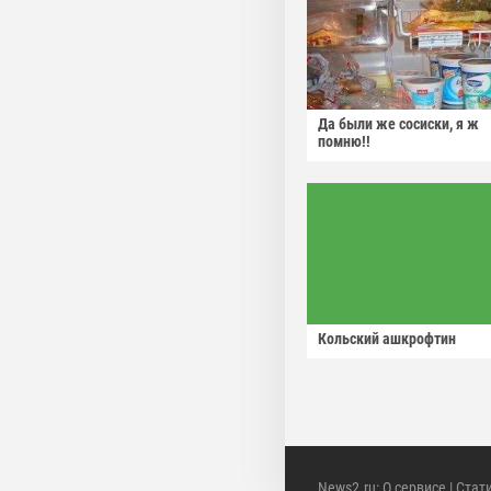
Да были же сосиски, я ж
помню!!
Кольский ашкрофтин
News2.ru
:
О сервисе
|
Стат