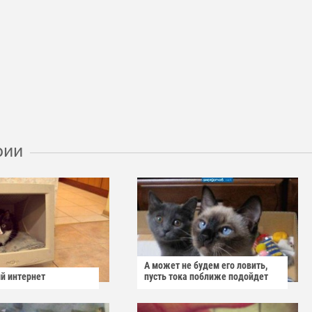
рии
А может не будем его ловить,
й интернет
пусть тока поближе подойдет