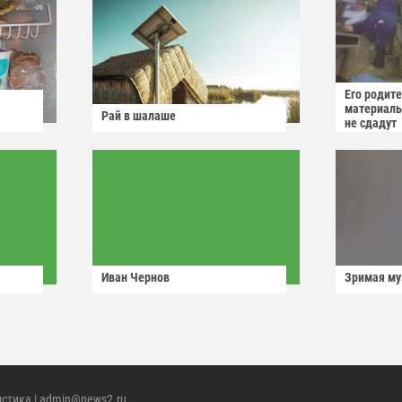
Его родит
материаль
Рай в шалаше
не сдадут
Иван Чернов
Зримая м
истика
| admin@news2.ru