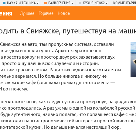
НАУКА И ТЕХНИКА
РАЗВЛЕЧЕНИЯ
КУХНЯ NEWS2
КОММЕНТАРИ
ения
Лучшее
Горячее
Новое
ходить в Свияжске, путешествуя на маш
Свияжска на авто, там пропускная система, оставили
въездом и пошли гулять. Архитектура конечно
а красота вокруг и простор двух рек захватывают дух
о просто ощущаешь всю силу земли и истории.
ак там красиво летом. Ради этих видов и красоты летом
тельно вернемся. Но больше никогда и никому не
 свяжское кафе (слишком громко для этого места —
И вот почему.
несколько часов, как следует устав и промерзнув, разрядив вс
ико проголодались. А раз уж мы в одной из колыбелей русской
ибудь аутентичного, наивно полагая, что попавшееся кафе с
ки» утолит наш гастрономический интерес и простой животны
ко-татарской кухни. Но дальше начался настоящий сюр.