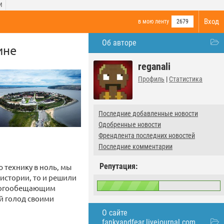
И
Вход
в мою ленту
2679
Об авторе
ине
reganali
Профиль
|
Статистика
Последние добавленные новости
Одобренные новости
Френдлента последних новостей
Последние комментарии
Репутация:
ю технику в ноль, мы
 истории, то и решили
 многообещающим
й голод своими
О сайте
fankyandfear.livejournal.com