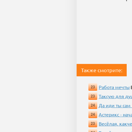
Также смотрите:
Работа мечты
23
Таксую для душ
23
Да иди ты сам
24
Астерикс - нач
24
Весёлая, какч
23