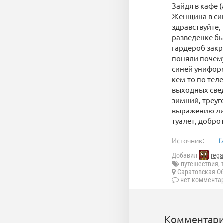
Зайдя в кафе 
Женщина в син
здравствуйте,
разведенке бы
гардероб закр
поняли почему
синей униформ
кем-то по тел
выходных свед
зимний, треуг
выражению лиц
туалет, добро
Источник:
f
Добавил
rega
путешествия
,
Саратовская О
нет коммента
Комментари