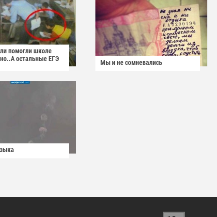
ели помогли школе
но..А остальные ЕГЭ
Мы и не сомневались
узыка