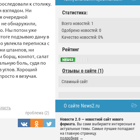
проследовали к столику.
м взглядом. Ни
Статистика:
ая очередной
к не обнаружили,
Всего новостей: 1
ло. Мы потом уже
Одобрено новостей: 0
итоге подзываю даму в
Качество новостей: 0%
но увлекла переписка с
 ни штампов, ни
Рейтинг
м борщ, компот, салат
альную боль, судя по
з углов. Хороший
Отзывы о сайте (1)
просто я везучая.
Спамный сайт
О сайте News2.ru
бласть
проблема (2)
Новости 2.0 — новостной сайт нового
формата.
Вы сами выбираете интересные и
актуальные темы. Самые лучшие попадают
на главную страницу.
подробнее
→