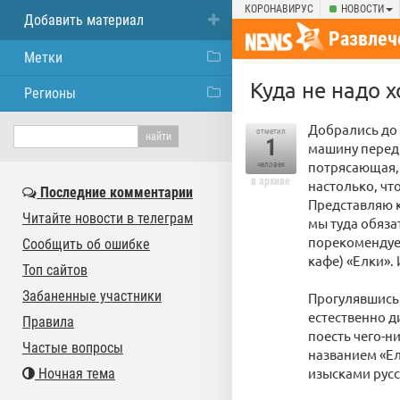
КОРОНАВИРУС
НОВОСТИ
Добавить материал
Развлеч
Метки
Куда не надо 
Регионы
Добрались до 
отметил
1
машину перед 
потрясающая, 
человек
в архиве
настолько, чт
Последние комментарии
Представляю к
Читайте новости в телеграм
мы туда обяза
порекомендуем
Сообщить об ошибке
кафе) «Елки». 
Топ сайтов
Забаненные участники
Прогулявшись 
естественно д
Правила
поесть чего-н
Частые вопросы
названием «Ел
изысками русс
Ночная тема