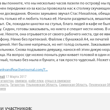
(а вы помните, что мы несколько часов лазили по острову) мы 
ем переднике из-за кассы провожала нас к столику скучающи
 ни досвидания. Фоном заунывно звучал Стас Михайлов, обещ
ть только её и любить только её. Начали раздеваться, вешало
ыт. Ок, покидали шмотки на стулья, благо людей в кафе не бы
. Сидим, готовы заказывать, но никто е спешит нести меню. В 
е. Нехотя, она отрывается от своего рабочего места, где ее яв
ефону. Меню без претензий. Файлик с бумажкой А4, ни печатей
ений. Нет бы мне напрячься, но нет голод сильнее. Заказывае
ольники. Снова подзываем девушку, нанося ей этим дикую мор
а. На вопрос где можно помыть руки кивает головой в один и
тный, только без мыла и бумаги, а так просто чудесный. Может 
ankyandfear.livejournal.com/7...
nali
17 Марта 2017
татарстан
,
свияжск
,
кафе елки
,
отдых в свияжске
бласть
,
Татарстан
,
Ульяновская Область
,
Самарская Область
,
Пензенская О
риев
и участников: