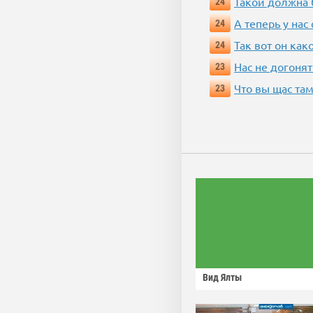
Такой должна 
24
А теперь у нас
24
Так вот он ка
24
Нас не догонят
23
Что вы щас там
23
Вид Ялты