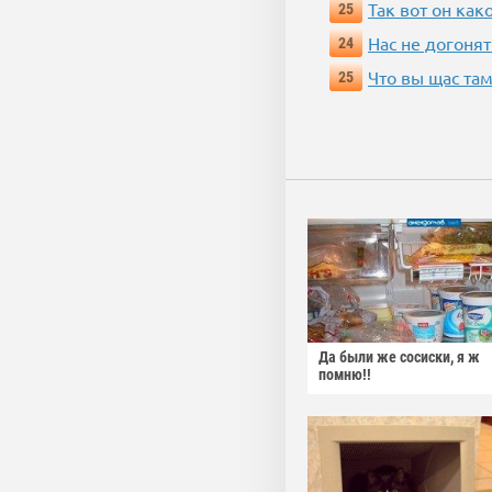
Так вот он ка
25
Нас не догонят
24
Что вы щас там
25
Да были же сосиски, я ж
помню!!