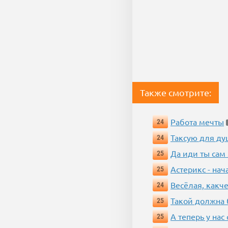
Также смотрите:
Работа мечты
24
Таксую для душ
24
Да иди ты сам
25
Астерикс - нач
25
Весёлая, какч
24
Такой должна 
25
А теперь у нас
25