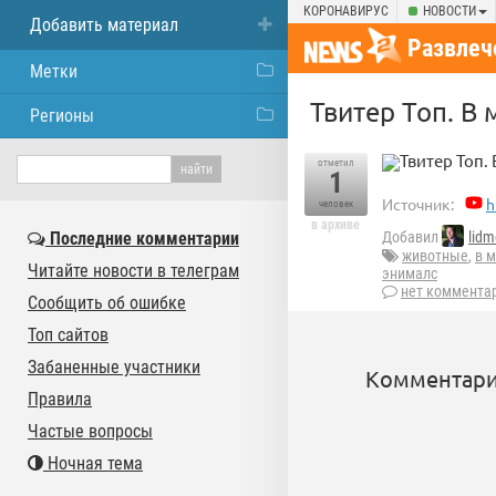
КОРОНАВИРУС
НОВОСТИ
Добавить материал
Развлеч
Метки
Твитер Топ. В
Регионы
Твитер Топ.
отметил
1
Источник:
h
человек
в архиве
Последние комментарии
Добавил
lid
животные
,
в 
Читайте новости в телеграм
энималс
нет коммента
Сообщить об ошибке
Топ сайтов
Забаненные участники
Комментари
Правила
Частые вопросы
Ночная тема