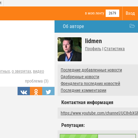
И
Вход
в мою ленту
2679
Об авторе
lidmen
Профиль
|
Статистика
Последние добавленные новости
отных
,
о зверятах
,
видео
Одобренные новости
проблема (3)
Френдлента последних новостей
Последние комментарии
Контактная информация
https://www.youtube.com/channel/UC8vb
Репутация: