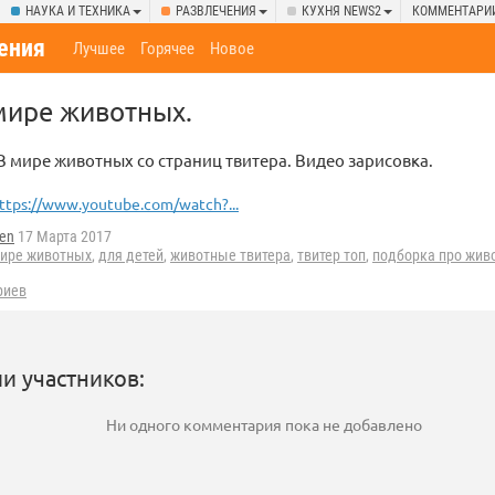
НАУКА И ТЕХНИКА
РАЗВЛЕЧЕНИЯ
КУХНЯ NEWS2
КОММЕНТАРИ
ения
Лучшее
Горячее
Новое
 мире животных.
 В мире животных со страниц твитера. Видео зарисовка.
ttps://www.youtube.com/watch?...
men
17 Марта 2017
мире животных
,
для детей
,
животные твитера
,
твитер топ
,
подборка про жив
риев
и участников:
Ни одного комментария пока не добавлено