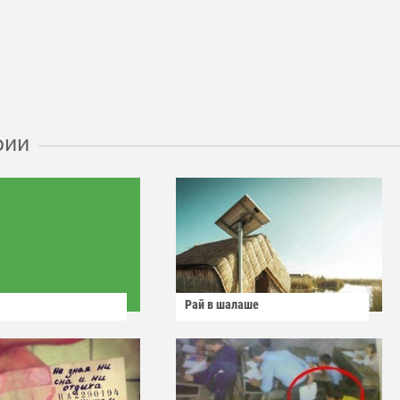
рии
Рай в шалаше