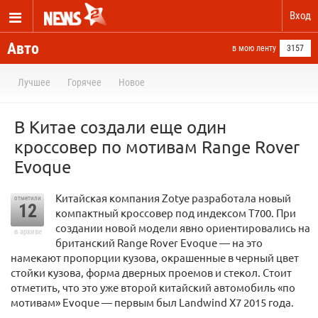
Вход
Авто
в мою ленту
3157
Лучшее
Горячее
Новое
В Китае создали еще один
кроссовер по мотивам Range Rover
Evoque
Китайская компания Zotye разработала новый
отметили
12
компактный кроссовер под индексом T700. При
создании новой модели явно ориентировались на
в архиве
британский Range Rover Evoque — на это
намекают пропорции кузова, окрашенные в черный цвет
стойки кузова, форма дверных проемов и стекол. Стоит
отметить, что это уже второй китайский автомобиль «по
мотивам» Evoque — первым был Landwind X7 2015 года.