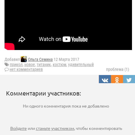
Добавил
Ольга Семина
12 Марта 2017
прикол
,
новое
,
титаник
,
костюм
,
удивительный
нет комментариев
проблема (1)
Комментарии участников:
Ни одного комментария пока не добавлено
Войдите
или
станьте участником
, чтобы комментировать