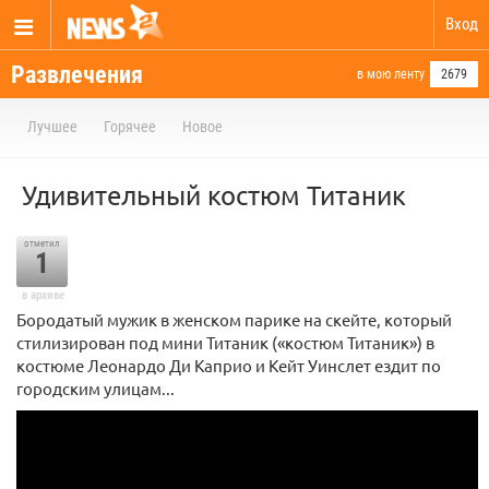
Вход
Развлечения
в мою ленту
2679
Лучшее
Горячее
Новое
Удивительный костюм Титаник
отметил
1
в архиве
Бородатый мужик в женском парике на скейте, который
стилизирован под мини Титаник («костюм Титаник») в
костюме Леонардо Ди Каприо и Кейт Уинслет ездит по
городским улицам...