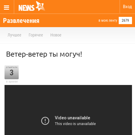
Вход
Развлечения
в мою ленту
2679
Лучшее
Горячее
Новое
Ветер-ветер ты могуч!
отметили
3
в архиве