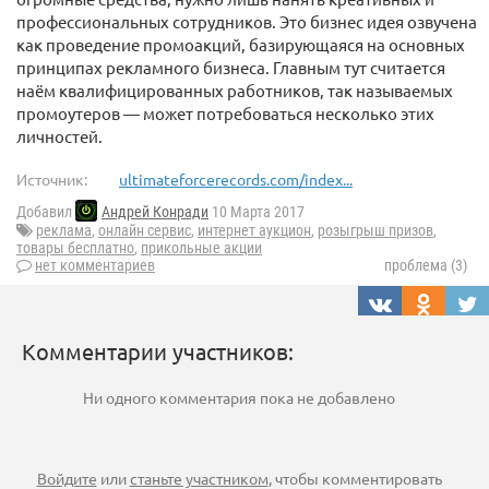
профессиональных сотрудников. Это бизнес идея озвучена
как проведение промоакций, базирующаяся на основных
принципах рекламного бизнеса. Главным тут считается
наём квалифицированных работников, так называемых
промоутеров — может потребоваться несколько этих
личностей.
Источник:
ultimateforcerecords.com/index...
Добавил
Андрей Конради
10 Марта 2017
реклама
,
онлайн сервис
,
интернет аукцион
,
розыгрыш призов
,
товары бесплатно
,
прикольные акции
нет комментариев
проблема (3)
Комментарии участников:
Ни одного комментария пока не добавлено
Войдите
или
станьте участником
, чтобы комментировать