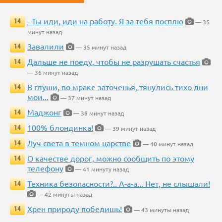
- Ты иди, иди на работу. Я за тебя посплю
14
— 35
минут назад
Завалили
14
— 35 минут назад
Дальше не поеду, чтобы не разрушать счастья
14
— 36 минут назад
В глуши, во мраке заточенья, тянулись тихо дни
14
мои...
— 37 минут назад
Маджонг
14
— 38 минут назад
100% блондинка!
14
— 39 минут назад
Луч света в темном царстве
14
— 40 минут назад
О качестве дорог, можно сообщить по этому
14
телефону
— 41 минуту назад
Техника безопасности?.. А-а-а... Нет, не слышали!
14
— 42 минуты назад
Хрен природу победишь!
14
— 43 минуты назад