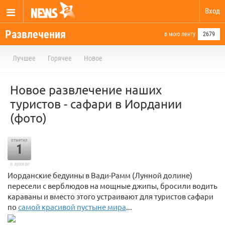
Вход
Развлечения
в мою ленту
2679
Лучшее
Горячее
Новое
Новое развлечение наших
туристов - сафари в Иордании
(фото)
отметил
1
в архиве
Иорданские бедуины в Вади-Рамм (Лунной долине)
пересели с верблюдов на мощные джипы, бросили водить
караваны и вместо этого устраивают для туристов сафари
по
самой красивой пустыне мира
...