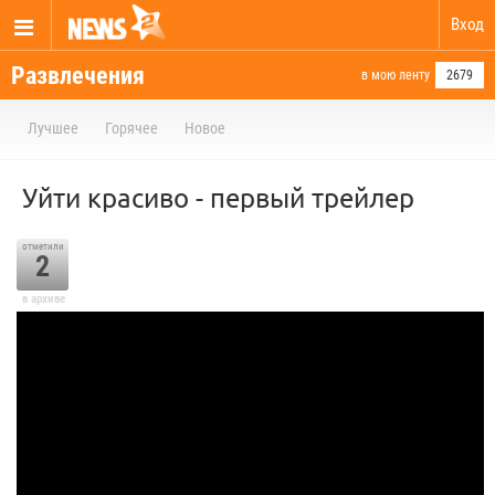
Вход
Развлечения
в мою ленту
2679
Лучшее
Горячее
Новое
Уйти красиво - первый трейлер
отметили
2
в архиве