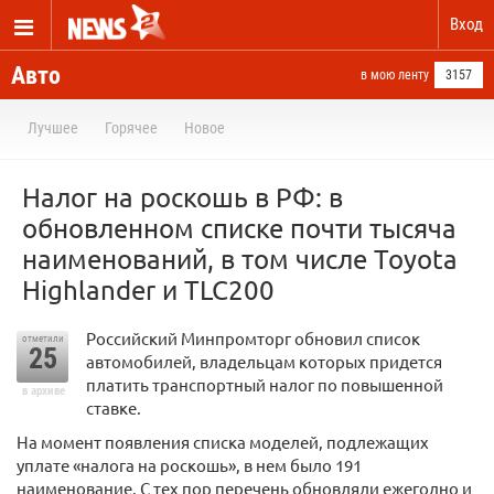
Вход
Авто
в мою ленту
3157
Лучшее
Горячее
Новое
Налог на роскошь в РФ: в
обновленном списке почти тысяча
наименований, в том числе Toyota
Highlander и TLC200
Российский Минпромторг обновил список
отметили
25
автомобилей, владельцам которых придется
платить транспортный налог по повышенной
в архиве
ставке.
На момент появления списка моделей, подлежащих
уплате «налога на роскошь», в нем было 191
наименование. С тех пор перечень обновляли ежегодно и