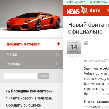
КОРОНАВИРУС
НОВОСТИ
Авто
Л
Новый британс
официально
отметили
Добавить материал
14
человека
Метки
в архиве
источник: img.driv
Регионы
Ущипните себ
Velar поступи
место между к
ближе ко второ
соответствует
Последние комментарии
больше ― окол
Читайте новости в телеграм
Низкая крыша,
Сообщить об ошибке
― и словно н