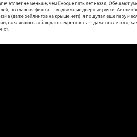
впечатляет не меньше, чем Evoque пять лет назад. Обещают 
елей, но главная фишка ― выдвижные дверные ручки. Автомоб
зма (даже рейлингов на крыше нет!), я пощупал еще пару меся
и, поклявшись соблюдать секретность ― даже после того, ка
рнет.