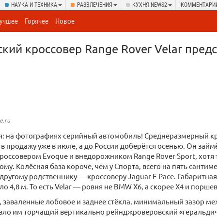
НАУКА И ТЕХНИКА
РАЗВЛЕЧЕНИЯ
КУХНЯ NEWS2
КОММЕНТАРИ
учшее
Горячее
Новое
кий кроссовер Range Rover Velar пред
e.ru
я: на фотографиях серийный автомобиль! Среднеразмерный кр
т в продажу уже в июле, а до России доберётся осенью. Он зай
россовером Evoque и внедорожником Range Rover Sport, хотя 
му. Колёсная база короче, чем у Спорта, всего на пять сантиме
 другому родственнику ― кроссоверу Jaguar F-Pace. Габаритна
о 4,8 м. То есть Velar ― ровня не BMW X6, а скорее X4 и порше
 заваленные лобовое и заднее стёкла, минимальный зазор ме
азло им торчащий вертикально рейнджроверовский «геральдич