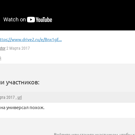
ttps://www.drive2.ru/e/Bnx1gE...
tor
2 Марта 2017
й
и участников:
рта 2017 ,
url
на универсал похож.
Войдите
или
станьте участником
, чтобы