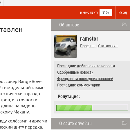
И
Вход
в мою ленту
3157
Об авторе
ставлен
ramstor
Профиль
|
Статистика
Последние добавленные новости
Одобренные новости
Френдлента последних новостей
оссовер Range Rover
Последние комментарии
мёт в модельной гамме
технически гораздо
Репутация:
тров, и в точности
я длина на ладонь
вскому Макану.
жду колёсами и арками
О сайте drive2.ru
еский щит» передка.