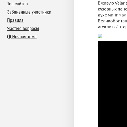
Вживую Velar 
Топ сайтов
кузовных пан
Забаненные участники
духе минимали
Правила
Великобритани
утекли в Инте
Частые вопросы
Ночная тема