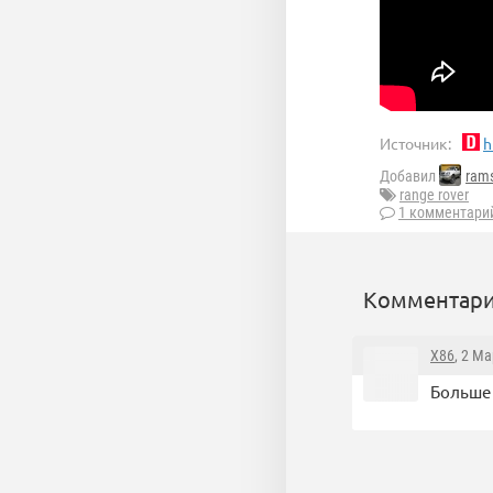
Источник:
h
Добавил
rams
range rover
1 комментари
Комментари
X86
, 2 Ма
Больше 