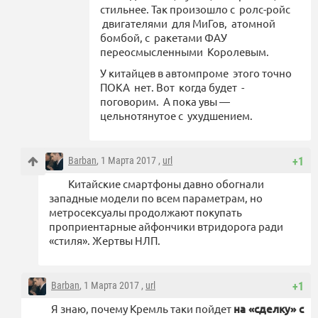
стильнее. Так произошло с ролс-ройс
двигателями для МиГов, атомной
бомбой, с ракетами ФАУ
переосмысленными Королевым.
У китайцев в автомпроме этого точно
ПОКА нет. Вот когда будет -
поговорим. А пока увы —
цельнотянутое с ухудшением.
Barban
, 1 Марта 2017 ,
url
+1
Китайские смартфоны давно обогнали
западные модели по всем параметрам, но
метросексуалы продолжают покупать
проприентарные айфончики втридорога ради
«стиля». Жертвы НЛП.
Barban
, 1 Марта 2017 ,
url
+1
Я знаю, почему Кремль таки пойдет
на «сделку» с