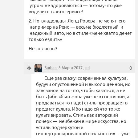
утром не здороваються — потому что уже
виделись в автосервисе!
2. Но владельцы Ленд Ровера не менят его
например на Рено — весьма бюджетный и
надежный авто, но в стиле «мене хватло денег
только ездить»
Не согласны?
Barban
, 3 Марта 2017 ,
url
0
Еще раз скажу: современная культура,
будучи опустошенной и выхолощенной, но
завязаной на то что, чтобы казаться, а не
быть (ибо «быть» она уже не в состоянии, а
продаваться-то надо) стиль превращает в
предмет культа. Ибо надо ей что-то же
культивировать. Стиль как авторский
почерк — неибежен в мире искусства, но
«стиль подчеркутой и
гиппертрофированной стильности» — уже