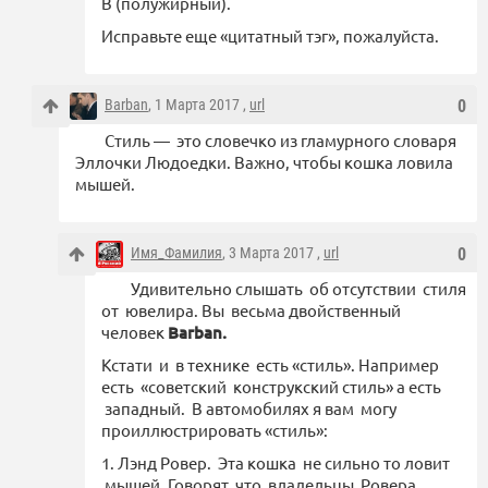
B (полужирный).
Исправьте еще «цитатный тэг», пожалуйста.
Barban
, 1 Марта 2017 ,
url
0
Стиль — это словечко из гламурного словаря
Эллочки Людоедки. Важно, чтобы кошка ловила
мышей.
Имя_Фамилия
, 3 Марта 2017 ,
url
0
Удивительно слышать об отсутствии стиля
от ювелира. Вы весьма двойственный
человек
Barban.
Кстати и в технике есть «стиль». Например
есть «советский конструкский стиль» а есть
западный. В автомобилях я вам могу
проиллюстрировать «стиль»:
1. Лэнд Ровер. Эта кошка не сильно то ловит
мышей. Говорят что владельцы Ровера