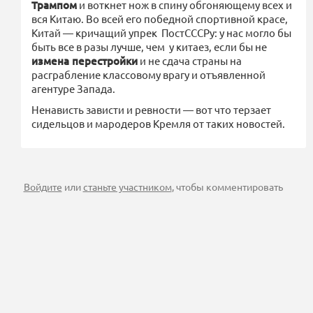
Трампом
и воткнет нож в спину обгоняющему всех и
вся Китаю. Во всей его победной спортивной красе,
Китай — кричащий упрек ПостСССРу: у нас могло бы
быть все в разы лучше, чем у китаез, если бы не
измена перестройки
и не сдача страны на
расграбление классовому врагу и отъявленной
агентуре Запада.
Ненависть зависти и ревности — вот что терзает
сидельцов и мародеров Кремля от таких новостей.
Войдите
или
станьте участником
, чтобы комментировать