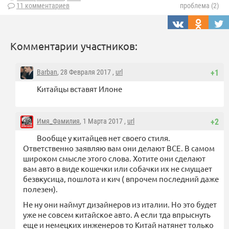
11 комментариев
проблема (2)
Комментарии участников:
Barban
, 28 Февраля 2017 ,
url
+1
Китайцы вставят Илоне
Имя_Фамилия
, 1 Марта 2017 ,
url
+2
Вообще у китайцев нет своего стиля.
Ответственно заявляю вам они делают ВСЕ. В самом
широком смысле этого слова. Хотите они сделают
вам авто в виде кошечки или собачки их не смущает
безвкусица, пошлота и кич ( впрочем последний даже
полезен).
Не ну они наймут дизайнеров из италии. Но это будет
уже не совсем китайское авто. А если тда впрыснуть
еще и немецких инженеров то Китай натянет только