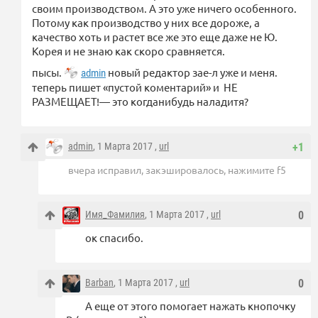
своим производством. А это уже ничего особенного.
Потому как производство у них все дороже, а
качество хоть и растет все же это еще даже не Ю.
Корея и не знаю как скоро сравняется.
пысы.
новый редактор зае-л уже и меня.
admin
теперь пишет «пустой коментарий» и НЕ
РАЗМЕЩАЕТ!— это когданибудь наладитя?
admin
, 1 Марта 2017 ,
url
+1
вчера исправил, закэшировалось, нажимите f5
Имя_Фамилия
, 1 Марта 2017 ,
url
0
ок спасибо.
Barban
, 1 Марта 2017 ,
url
0
А еще от этого помогает нажать кнопочку