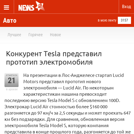
Вход
Авто
в мою ленту
3157
Лучшее
Горячее
Новое
Конкурент Tesla представил
прототип электромобиля
На презентации в Лос-Анджелесе стартап Lucid
отметили
21
Motors представил прототип нового
электромобиля — Lucid Air. По некоторым
в архиве
характеристикам машина превосходит
последнюю версию Tesla Model S с обновлением 100D.
Электрокар Lucid Air стоимостью более $160 000
разгоняется до 97 км/ч за 2,5 секунды и может проехать 647
км без подзарядки. Для сравнения, обновленная версия
электромобиля Tesla Model S, которую компания
представила в конце прошлого года, разгоняется до той же