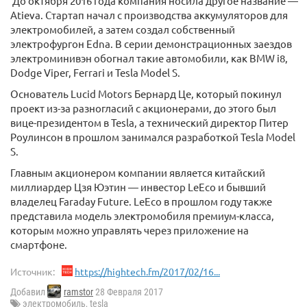
До октября 2016 года компания носила другое название —
Atieva. Стартап начал с производства аккумуляторов для
электромобилей, а затем создал собственный
электрофургон Edna. В серии демонстрационных заездов
электроминивэн обогнал такие автомобили, как BMW i8,
Dodge Viper, Ferrari и Tesla Model S.
Основатель Lucid Motors Бернард Це, который покинул
проект из-за разногласий с акционерами, до этого был
вице-президентом в Tesla, а технический директор Питер
Роулинсон в прошлом занимался разработкой Tesla Model
S.
Главным акционером компании является китайский
миллиардер Цзя Юэтин — инвестор LeEco и бывший
владелец Faraday Future. LeEco в прошлом году также
представила модель электромобиля премиум-класса,
которым можно управлять через приложение на
смартфоне.
Источник:
https://hightech.fm/2017/02/16...
Добавил
ramstor
28 Февраля 2017
электромобиль
,
tesla