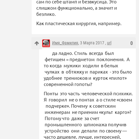
сам по себе штамп и безвкусица. Это
слишком функционально, а значит и
безлико.
Как пластическая хирургия, например.
Имя_Фамилия
, 3 Марта 2017 ,
url
0
да ладно. Стиль всегда был
фетишем = предметом поклонения. А
то когда мужики ходили в белых
чулках в обтяжку и париках - это было
удобнее трениоков и курток «пилот»
современной гопоты?
Понты это часть человеческой психики.
Я говорил не о понтах а о стиле «своем
подчерке». Почему к советским
инженерам не приеним «культ карго»?
Потому что даже за счет
промышленного шпионажа получив
устройство они делали по своему —
часто дешевле, лучше, интересней,