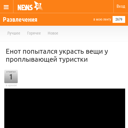
Вход
Развлечения
в мою ленту
2679
Лучшее
Горячее
Новое
Енот попытался украсть вещи у
проплывающей туристки
отметил
1
в архиве