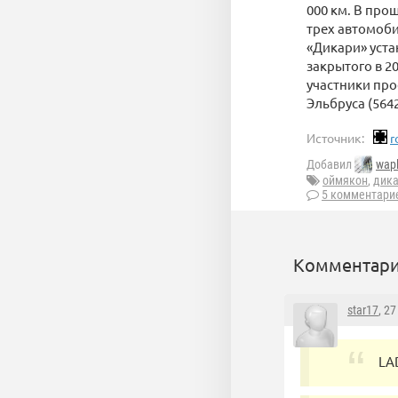
000 км. В про
трех автомоби
«Дикари» уста
закрытого в 20
участники про
Эльбруса (564
Источник:
r
Добавил
wap
оймякон
,
дик
5 комментари
Комментари
star17
, 2
LA