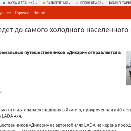
НАУКА И ТЕХНИКА
РАЗВЛЕЧЕНИЯ
КУХНЯ NEWS2
КОММЕНТАРИ
учшее
Горячее
Новое
дет до самого холодного населенного 
ремальных путешественников «Дикари» отправляется в
u
льятти стартовала экспедиция в Якутию, приуроченная к 40-ле
 LADA 4x4.
ественников «Дикари» на автомобилях LADA намерена преодол
мякона — самого холодного населенного пункта в мире.