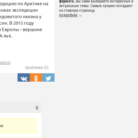
формата.
Вы сами выбираете интересные и
педицию по Арктике на
актуальные темы. Самые лучшие попадают
рамках экспедиции
на главную страницу.
подробнее
→
едовитого океана у
ии. В 2015 году
и Европы – вершине
A 4x4.
ймякон
проблема (3)
0
ре