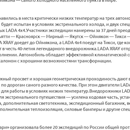
авились в места критически низких температур на трех авто
 будет испытан в условиях экстремального холода, и двух спе
х LADA 4x4.Участники экспедиции намерены за 37 дней преодо
ьятти — Красноярск — Мирный — Якутск — Оймякон — Тикси —
A XRAY доедет до Оймякона, а LADA 4х4 поедут на Тикси, где к
г в честь 40-летия легендарного внедорожника.LADA XRAY отпр
олнении. Автомобиль обладает эффективной климатической с
алоном с хорошими возможностями трансформации.
жный просвет и хорошая геометрическая проходимость дают
 по дорогам самого разного качества. При этом двигатели LA
 для работы в условиях низких температур.Внедорожники LAD
я экстремального путешествия — усилена ходовая часть, уст
, дополнительная светотехника, экспедиционный багажник, ве
ополнительная теплоизоляция, силовые бамперы и другие спе
ри» организовала более 20 экспедиций по России общей про