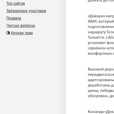
Топ сайтов
Забаненные участники
«Дикари» напр
Правила
XRAY, который
Частые вопросы
подготовленны
маршруту Тол
Ночная тема
Тольятти. LAD
установит фла
серийном исп
комфортным с
Высокий доро
передвигаться
адаптированы
доработаны дл
шины, лебедка
обогревом, д
Команда «Дика