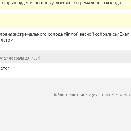
который будет испытан в условиях экстремального холода
условия экстремального холода тёплой весной собрались? Ехал
 летом
aw
, 27 Февраля 2017 ,
url
ете?
Войдите
или
станьте участником
, чтобы