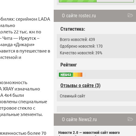
О сайте rostec.ru
мобилях: серийном LADA
циально
Статистика:
леть 22 тыс. км по
 Чита — Иркутск –
Всего новостей: 439
оманда «Дикари»
Одобрено новостей: 170
авится в путешествие в
Качество новостей: 39%
истемой и
Рейтинг
 возможность
Отзывы о сайте (3)
DA XRAY изначально
A 4x4 были
Спамный сайт
ановлены специальные
тровое стекло с
циальные элементы.
О сайте News2.ru
тяженностью более 70
Новости 2.0 — новостной сайт нового