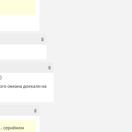
0
0
)
ого океана доехали на
0
а… серийном