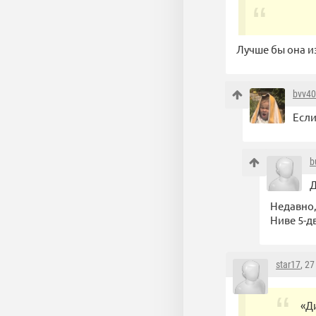
Лучше бы она из
bvv4
Если
b
Д
Недавно,
Ниве 5-д
star17
, 2
«Д