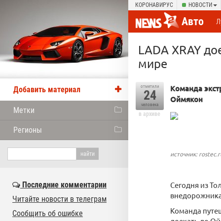
КОРОНАВИРУС
НОВОСТИ
Авто
Л
LADA XRAY дое
мире
Команда экст
отметили
Добавить материал
24
Оймякон
человека
Метки
в архиве
Регионы
источник: rostec.r
Последние комментарии
Сегодня из То
внедорожника
Читайте новости в телеграм
Команда путеш
Сообщить об ошибке
доехать до Ой