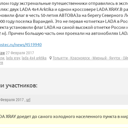
шлом году экстремальные путешественники отправились в экс
лях: двух LADA 4x4 Arktika и одном кроссовере LADA XRAY.В 
новили флаг в честь 50-летия АВТОВАЗа на берегу Северного Л
00 году поселка Варандей. Это не первая «отметка» LADA в Росс
екта установили флаг LADA на самой высокой отметке России 
2 м). Причем большую часть они проехали на автомобилях LAD
ostec.ru/news/4519940
law
27 Февраля 2017
ари
,
lada xray
,
lada 4x4 arktika
Тольятти - Красноярск - Мирный - Якутск - О
ев
и участников:
7 Февраля 2017 ,
url
DA XRAY доедет до самого холодного населенного пункта в ми