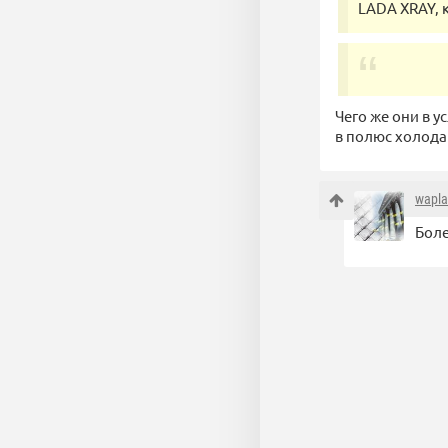
LADA XRAY, 
Чего же они в 
в полюс холода
wapl
Боле