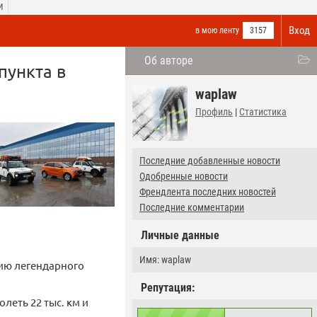
И
Вход
в мою ленту
3157
Об авторе
пункта в
waplaw
Профиль
|
Статистика
Последние добавленные новости
Одобренные новости
Френдлента последних новостей
Последние комментарии
Личные данные
Имя: waplaw
тию легендарного
Репутация:
еть 22 тыс. км и