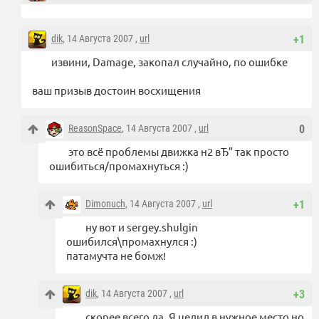
dik
, 14 Августа 2007 ,
url
+1
извини, Damage, закопал случайно, по ошибке
ваш призыв достоин восхищения
ReasonSpace
, 14 Августа 2007 ,
url
0
это всё проблемы движка н2 вЂ” так просто
ошибиться/промахнуться :)
Dimonuch
, 14 Августа 2007 ,
url
+1
ну вот и sergey.shulgin
ошибился\промахнулся :)
патамучта не бомж!
dik
, 14 Августа 2007 ,
url
+3
скорее всего да. Я целил в нужное место но