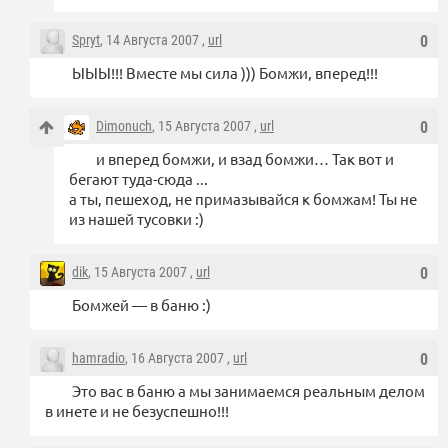
Spryt
, 14 Августа 2007 ,
url
0
ЫЫЫ!!! Вместе мы сила ))) Бомжи, вперед!!!
Dimonuch
, 15 Августа 2007 ,
url
0
и вперед бомжи, и взад бомжи… Так вот и
бегают туда-сюда ...
а ты, пешеход, не примазывайся к бомжам! Ты не
из нашей тусовки :)
dik
, 15 Августа 2007 ,
url
0
Бомжей — в баню :)
hamradio
, 16 Августа 2007 ,
url
0
Это вас в баню а мы занимаемся реальным делом
в инете и не безуспешно!!!