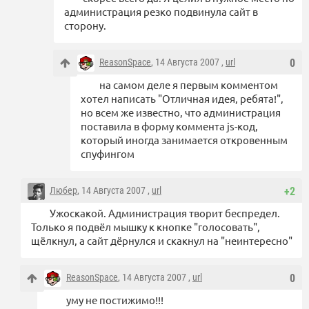
администрация резко подвинула сайт в
сторону.
ReasonSpace
, 14 Августа 2007 ,
url
0
на самом деле я первым комментом
хотел написать "Отличная идея, ребята!",
но всем же известно, что администрация
поставила в форму коммента js-код,
который иногда занимается откровенным
спуфингом
Любер
, 14 Августа 2007 ,
url
+2
Ужоскакой. Администрация творит беспредел.
Только я подвёл мышку к кнопке "голосовать",
щёлкнул, а сайт дёрнулся и скакнул на "неинтересно"
ReasonSpace
, 14 Августа 2007 ,
url
0
уму не постижимо!!!