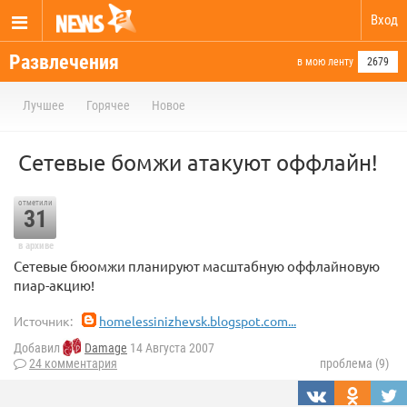
Вход
Развлечения
в мою ленту
2679
Лучшее
Горячее
Новое
Сетевые бомжи атакуют оффлайн!
отметили
31
в архиве
Сетевые бюомжи планируют масштабную оффлайновую
пиар-акцию!
Источник:
homelessinizhevsk.blogspot.com...
Добавил
Damage
14 Августа 2007
24 комментария
проблема (9)