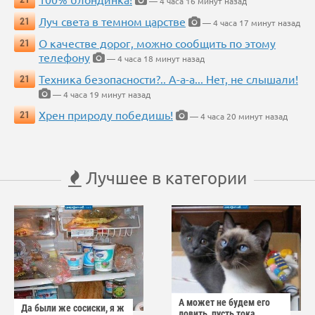
— 4 часа 16 минут назад
Луч света в темном царстве
21
— 4 часа 17 минут назад
О качестве дорог, можно сообщить по этому
21
телефону
— 4 часа 18 минут назад
Техника безопасности?.. А-а-а... Нет, не слышали!
21
— 4 часа 19 минут назад
Хрен природу победишь!
21
— 4 часа 20 минут назад
Лучшее в категории
А может не будем его
Да были же сосиски, я ж
ловить, пусть тока