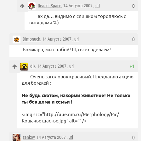
ReasonSpace
, 14 Августа 2007 ,
url
0
ах да… видимо я слишком тороплюсь с
выводами %)
Dimonuch
, 14 Августа 2007 ,
url
0
Бомжара, мы с табой! Ща всех зделаем!
dik
, 14 Августа 2007 ,
url
+1
Очень заголовок красивый. Предлагаю акцию
для бомжей :
Не будь скотом, накорми животное! Не только
ты без дома и семьи !
<img src="http://uue.nm.ru/Merphology/Pic/
Кошачье щастье.jpg" alt="" />
zenkov
, 14 Августа 2007 ,
url
0