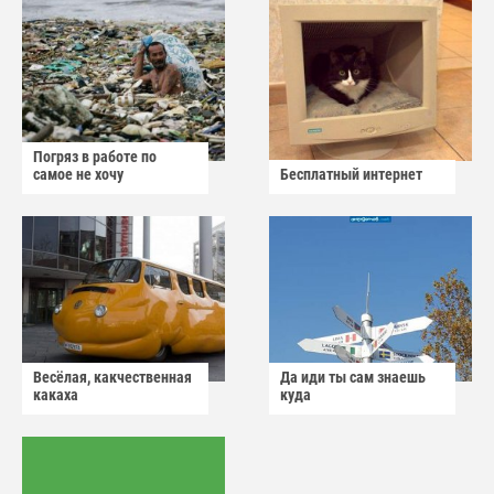
Погряз в работе по
самое не хочу
Бесплатный интернет
Весёлая, какчественная
Да иди ты сам знаешь
какаха
куда