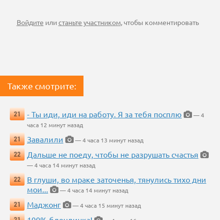
Войдите
или
станьте участником
, чтобы комментировать
Также смотрите:
- Ты иди, иди на работу. Я за тебя посплю
21
— 4
часа 12 минут назад
Завалили
21
— 4 часа 13 минут назад
Дальше не поеду, чтобы не разрушать счастья
22
— 4 часа 14 минут назад
В глуши, во мраке заточенья, тянулись тихо дни
22
мои...
— 4 часа 14 минут назад
Маджонг
21
— 4 часа 15 минут назад
100% блондинка!
21