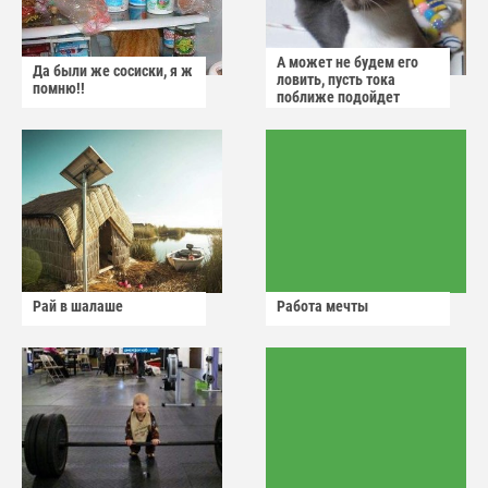
А может не будем его
Да были же сосиски, я ж
ловить, пусть тока
помню!!
поближе подойдет
Рай в шалаше
Работа мечты