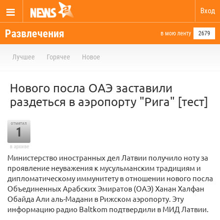
Вход
Развлечения
в мою ленту
2679
Лучшее
Горячее
Новое
Нового посла ОАЭ заставили
раздеться в аэропорту "Рига" [тест]
отметил
1
в архиве
Министерство иностранных дел Латвии получило ноту за
проявление неуважения к мусульманским традициям и
дипломатическому иммунитету в отношении нового посла
Объединенных Арабских Эмиратов (ОАЭ) Ханан Халфан
Обайда Али аль-Мадани в Рижском аэропорту. Эту
информацию радио Baltkom подтвердили в МИД Латвии.