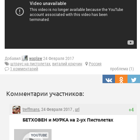
Добавил
waplaw
24 Февраля 2017
штраус на пистолетах
,
виталий крючин
Россия
1 комментарий
проблема (1)
Комментарии участников:
treffmans
, 24 Февраля 2017 ,
url
+4
БЕТХОВЕН и МУРКА на 2-ух Пистолетах