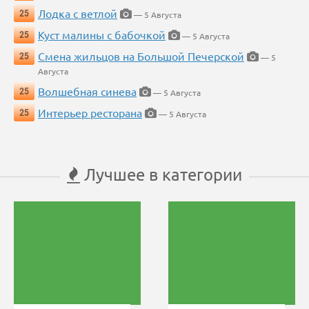
Лодка с ветлой
25
— 5 Августа
Куст малины с бабочкой
25
— 5 Августа
Смена жильцов на Большой Печерской
25
— 5
Августа
Волшебная синева
25
— 5 Августа
Интерьер ресторана
25
— 5 Августа
Лучшее в категории