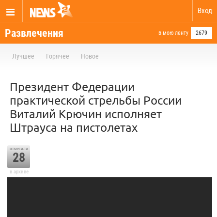
Вход
Развлечения
в мою ленту
2679
Лучшее
Горячее
Новое
Президент Федерации
практической стрельбы России
Виталий Крючин исполняет
Штрауса на пистолетах
отметили
28
в архиве