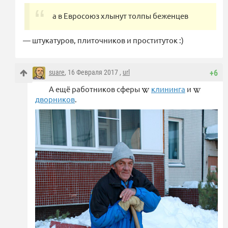
а в Евросоюз хлынут толпы беженцев
— штукатуров, плиточников и проституток :)
suare
, 16 Февраля 2017 ,
url
+6
А ещё работников сферы
клининга
и
дворников
.