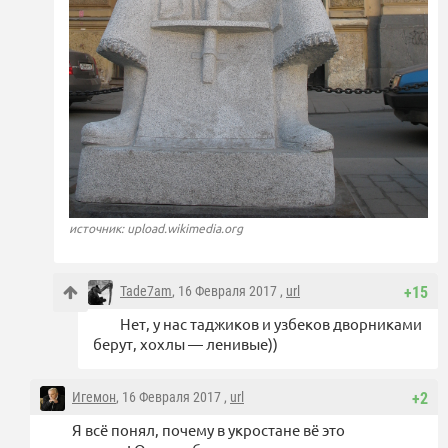
источник: upload.wikimedia.org
Tade7am
, 16 Февраля 2017 ,
url
+15
Нет, у нас таджиков и узбеков дворниками
берут, хохлы — ленивые))
Игемон
, 16 Февраля 2017 ,
url
+2
Я всё понял, почему в укростане вё это