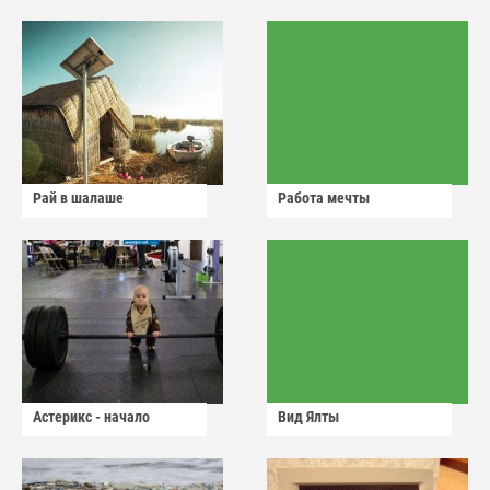
Рай в шалаше
Работа мечты
Астерикс - начало
Вид Ялты