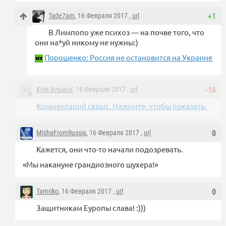
Tade7am
, 16 Февраля 2017 ,
url
+1
В Лимпопо уже психоз — на почве того, что
они на*уй никому не нужны:)
Порошенко: Россия не остановится на Украине
Юля Ильина
, 16 Февраля 2017 ,
url
-16
Комментарий скрыт. Нажмите, чтобы показать.
MishaFromRussia
, 16 Февраля 2017 ,
url
0
Кажется, они что-то начали подозревать.
«Мы накануне грандиозного шухера!»
Tamriko
, 16 Февраля 2017 ,
url
0
Защитникам Еуропы слава! :)))