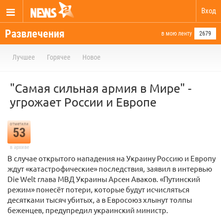
Вход
Развлечения
в мою ленту
2679
Лучшее
Горячее
Новое
"Самая сильная армия в Мире" -
угрожает России и Европе
отметили
53
в архиве
В случае открытого нападения на Украину Россию и Европу
ждут «катастрофические» последствия, заявил в интервью
Die Welt глава МВД Украины Арсен Аваков. «Путинский
режим» понесёт потери, которые будут исчисляться
десятками тысяч убитых, а в Евросоюз хлынут толпы
беженцев, предупредил украинский министр.