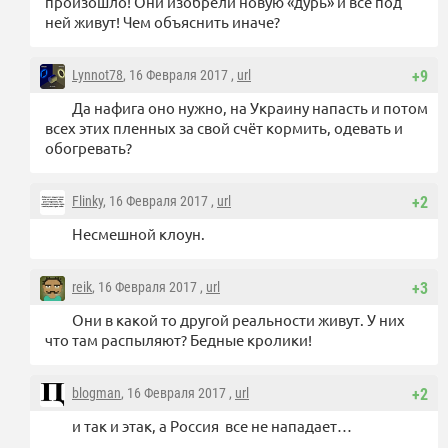
произошло! Они изобрели новую «дурь» и все под
ней живут! Чем объяснить иначе?
Lynnot78
, 16 Февраля 2017 ,
url
+9
Да нафига оно нужно, на Украину напасть и потом
всех этих пленных за свой счёт кормить, одевать и
обогревать?
Flinky
, 16 Февраля 2017 ,
url
+2
Несмешной клоун.
reik
, 16 Февраля 2017 ,
url
+3
Они в какой то другой реальности живут. У них
что там распыляют? Бедные кролики!
blogman
, 16 Февраля 2017 ,
url
+2
и так и этак, а Россия все не нападает…