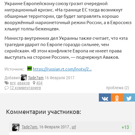
Украине Европейскому союзу грозит очередной
миграционный кризис. «На границе ЕС тогда возникнут
обширные территории, где будет заправлять хорошо
вооружённый марионеточный режим России, а в Евросоюз
хлынут толпы беженцев».
Министр внутренних дел Украины также считает, что «эта
трагедия ударит по Европе гораздо сильнее, чем
сирийская». «В этом конфликте Европа не имеет права
выступать на стороне России», — подчеркнул Аваков.
Источник:
https://russian.rt.com/inotv/2...
Добавил
Tade7am
16 Февраля 2017
всу
,
аваков
404
12 комментариев
проблема (2)
Комментарии участников:
Tade7am
, 16 Февраля 2017 ,
url
+13