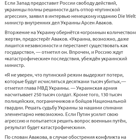
Если Запад предоставит России свободу действий,
украинцы полны решимости дать отпор «путинской
агрессии», заявил в интервью немецкому изданию Die Welt
министр внутренних дел Украины Арсен Аваков.
Вторжение на Украину обернётся «огромным количеством
жертв», предостерёг Аваков. «Украина, возможно, даже
лишится независимости и перестанет существовать как
государство», — отметил он. Впрочем, и Россию ждут
«катастрофические» последствия, убеждён украинский
министр.
«Я не уверен, что путинский режим выдержит потери,
которые будут исчисляться десятками тысяч убитых,—
отметил глава МВД Украины. — Украинская армия
насчитывает 250 тысяч солдат. Кроме того, 130 тысяч
полицейских, пограничников и бойцов Национальной
гвардии. Решать судьбу Украины за нашими спинами
элементарно невозможно. Если Путин усилит свою
агрессию и попытается решить вопрос военным путём,
результат будет катастрофическим».
По словам Авакова, в случае обострения конфликта на