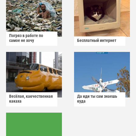
Погряз в работе по
самое не хочу
Бесплатный интернет
Весёлая, какчественная
Да иди ты сам знаешь
какаха
куда