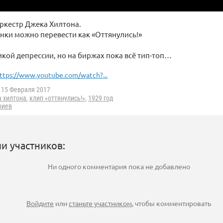
ркестр Джека Хилтона.
нки можно перевести как «Оттянулись!»
кой депрессии, но на биржах пока всё тип-топ…
ttps://www.youtube.com/watch?...
15 Февраля 2017
а хилтона
,
клип «оттянулись!»
,
1929 год
риев
и участников:
Ни одного комментария пока не добавлено
Войдите
или
станьте участником
, чтобы комментировать