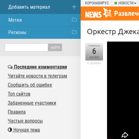
КОРОНАВИРУС
НОВОСТИ
Добавить материал
Развлеч
Метки
Оркестр Джека
Регионы
отметили
6
человек
в архиве
Последние комментарии
Читайте новости в телеграм
Сообщить об ошибке
Топ сайтов
Забаненные участники
Правила
Частые вопросы
Ночная тема