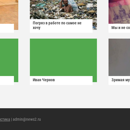
Погряз в работе по самое не
хочу
Мы и не с
Иван Чернов
Зримая м
истика
| admin@news2.ru