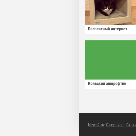
Бесплатный интернет
Кольский ашкрофтин
News2.ru
:
О сервисе
|
Стат