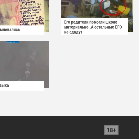
Его родители помогли школе
материально..А остальные ЕГЭ
омневались
не сдадут
узыка
18+