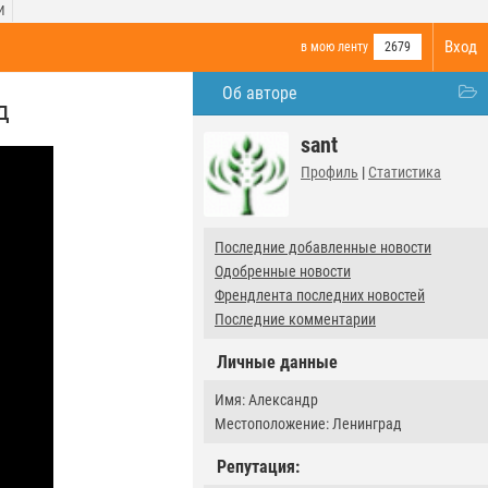
И
Вход
в мою ленту
2679
Об авторе
д
sant
Профиль
|
Статистика
Последние добавленные новости
Одобренные новости
Френдлента последних новостей
Последние комментарии
Личные данные
Имя: Александр
Местоположение: Ленинград
Репутация: