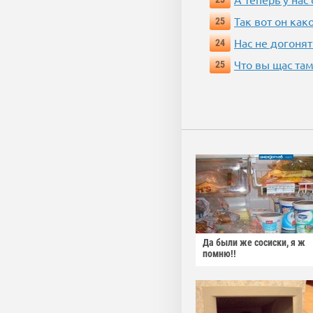
Так вот он ка
25
Нас не догонят
24
Что вы щас там
25
Да были же сосиски, я ж
помню!!