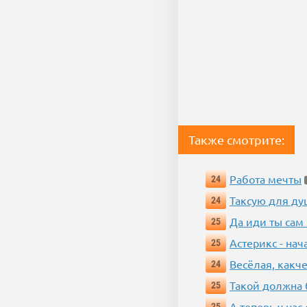
Также смотрите:
Работа мечты
24
Таксую для душ
24
Да иди ты сам
25
Астерикс - нач
25
Весёлая, какч
24
Такой должна 
25
А теперь у нас
25