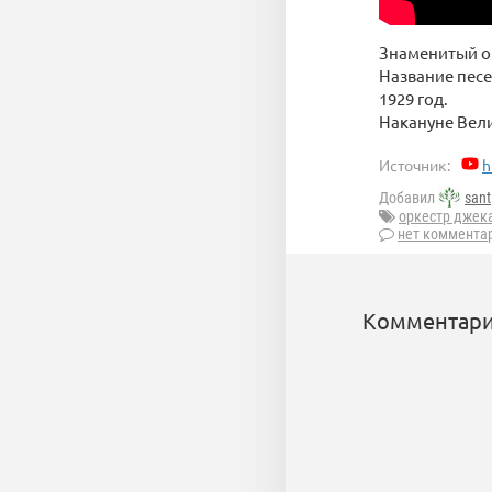
Знаменитый о
Название песе
1929 год.
Накануне Вели
Источник:
h
Добавил
sant
оркестр джек
нет коммента
Комментари