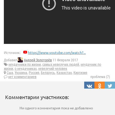
Источник:
https://www.youtube.com/watch?...
Добавил
Андрей Золоторёв
11 Февраля 2017
неудачники по жизни
,
самых невезучих людей
,
неудачник по
жизни
,
о неудачниках
,
невезучий человек
Сша
,
Украина
,
Россия
,
Беларусь
,
Казахстан
,
Киргизия
нет комментариев
проблема (7)
Комментарии участников:
Ни одного комментария пока не добавлено