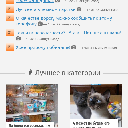
100% блондинка!
21
— 1 час 28 минут назад
Луч света в темном царстве
21
— 1 час 28 минут назад
О качестве дорог, можно сообщить по этому
21
телефону
— 1 час 29 минут назад
Техника безопасности?.. А-а-а... Нет, не слышали!
21
— 1 час 30 минут назад
Хрен природу победишь!
21
— 1 час 31 минуту назад
Лучшее в категории
А может не будем его
Да были же сосиски, я ж
ловить, пусть тока