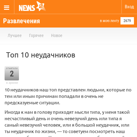
Вход
Развлечения
в мою ленту
2679
Лучшее
Горячее
Новое
Топ 10 неудачников
отметили
2
в архиве
10 неудачников наш топ представлен людьми, которые по
тем или иным причинам попадали в очень не
предсказуемые ситуации.
Иногда к нам в голову приходят мысли типа, у меня такой
несчастливый день и очень невезучий день или типа я
самый невезучий человек, или я большой неудачник, или
ты неудачник по жизни, — то советуем посмотреть наш