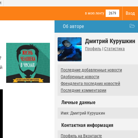
И
Вход
в мою ленту
2679
Об авторе
Дмитрий Курушкин
Профиль
|
Статистика
?
ай
Последние добавленные новости
Одобренные новости
Френдлента последних новостей
Последние комментарии
Личные данные
Имя: Дмитрий Курушкин
Контактная информация
Профиль на Вконтакте