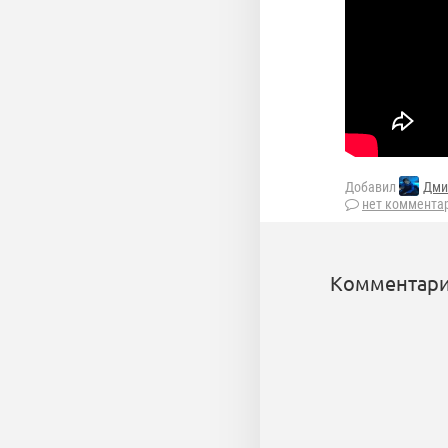
Добавил
Дми
нет коммента
Комментари