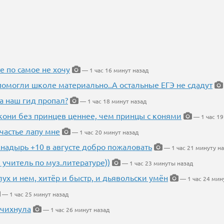
е по самое не хочу
— 1 час 16 минут назад
помогли школе материально..А остальные ЕГЭ не сдадут
а наш гид пропал?
— 1 час 18 минут назад
кони без принцев ценнее, чем принцы с конями
— 1 час 19
частье лапу мне
— 1 час 20 минут назад
Анадырь +10 в августе добро пожаловать
— 1 час 21 минуту н
 учитель по муз.литературе))
— 1 час 23 минуты назад
глух и нем, хитёр и быстр, и дьявольски умён
— 1 час 24 мин
— 1 час 25 минут назад
 чихнула
— 1 час 26 минут назад