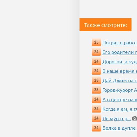
Также смотрите:
Погряз в работ
25
Его родители 
24
Дорогой, а куд
24
В наше время 
24
Дай Джим на с
23
Город-курорт 
23
А в центре наш
24
Когда я ем, я 
22
Ля мур-р-р...
24
Белка в дупле
24