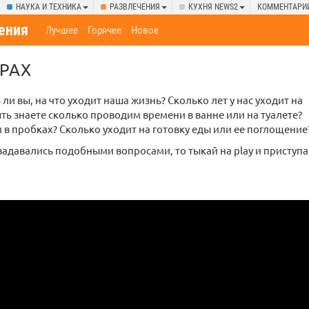
НАУКА И ТЕХНИКА
РАЗВЛЕЧЕНИЯ
КУХНЯ NEWS2
КОММЕНТАРИ
ения
Лучшее
Горячее
Новое
РАХ
ли вы, на что уходит наша жизнь? Сколько лет у нас уходит на
ть знаете сколько проводим времени в ванне или на туалете?
 в пробках? Сколько уходит на готовку еды или ее поглощение
 задавались подобными вопросами, то тыкай на play и приступ