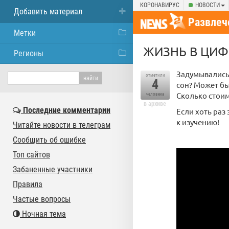
КОРОНАВИРУС
НОВОСТИ
Добавить материал
Развлеч
Метки
ЖИЗНЬ В ЦИФ
Регионы
Задумывались 
отметили
4
сон? Может бы
Сколько стоим
человека
в архиве
Последние комментарии
Если хоть раз
к изучению!
Читайте новости в телеграм
Сообщить об ошибке
Топ сайтов
Забаненные участники
Правила
Частые вопросы
Ночная тема