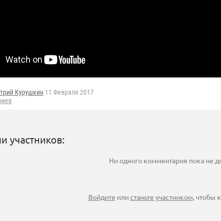
трий Курушкин
11 Февраля 2017
риев
и участников:
Ни одного комментария пока не 
Войдите
или
станьте участником
, чтобы