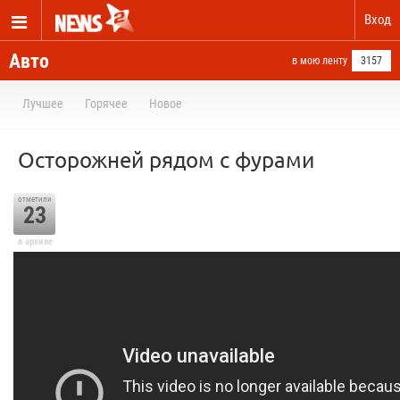
Вход
Авто
в мою ленту
3157
Лучшее
Горячее
Новое
Осторожней рядом с фурами
отметили
23
в архиве