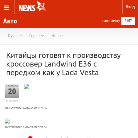
Вход
Авто
в мою ленту
3157
Лучшее
Горячее
Новое
Китайцы готовят к производству
кроссовер Landwind E36 с
передком как у Lada Vesta
отметили
20
в архиве
источник: s.auto.drom.ru
источник: s.auto.drom.ru