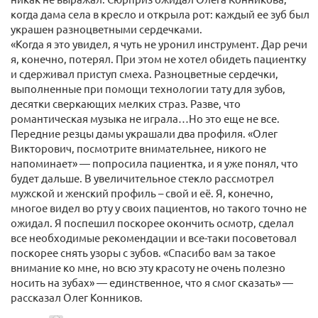
когда дама села в кресло и открыла рот: каждый ее зуб был
украшен разноцветными сердечками.
«Когда я это увидел, я чуть не уронил инструмент. Дар речи
я, конечно, потерял. При этом не хотел обидеть пациентку
и сдерживал приступ смеха. Разноцветные сердечки,
выполненные при помощи технологии тату для зубов,
десятки сверкающих мелких страз. Разве, что
романтическая музыка не играла…Но это еще не все.
Передние резцы дамы украшали два профиля. «Олег
Викторович, посмотрите внимательнее, никого не
напоминает» — попросила пациентка, и я уже понял, что
будет дальше. В увеличительное стекло рассмотрел
мужской и женский профиль – свой и её. Я, конечно,
многое видел во рту у своих пациентов, но такого точно не
ожидал. Я поспешил поскорее окончить осмотр, сделал
все необходимые рекомендации и все-таки посоветовал
поскорее снять узоры с зубов. «Спасибо вам за такое
внимание ко мне, но всю эту красоту не очень полезно
носить на зубах» — единственное, что я смог сказать» —
рассказал Олег Конников.