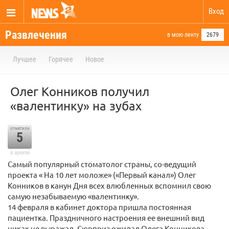
Вход
Развлечения
в мою ленту
2679
Лучшее
Горячее
Новое
Олег Конников получил
«валентинку» на зубах
отметили
5
в архиве
Самый популярный стоматолог страны, со-ведущий
проекта « На 10 лет моложе» («Первый канал») Олег
Конников в канун Дня всех влюбленных вспомнил свою
самую незабываемую «валентинку».
14 февраля в кабинет доктора пришла постоянная
пациентка. Праздничного настроения ее внешний вид
никак не выражал. Сюрприз ожидал Олега Конникова,