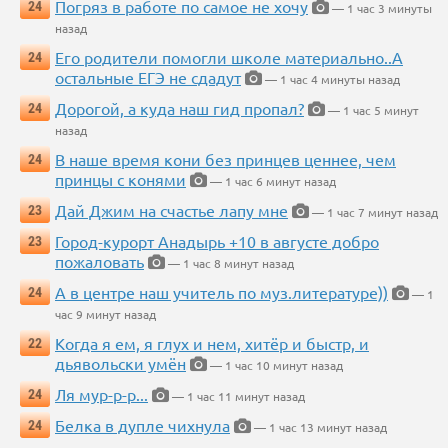
Погряз в работе по самое не хочу
24
— 1 час 3 минуты
назад
Его родители помогли школе материально..А
24
остальные ЕГЭ не сдадут
— 1 час 4 минуты назад
Дорогой, а куда наш гид пропал?
24
— 1 час 5 минут
назад
В наше время кони без принцев ценнее, чем
24
принцы с конями
— 1 час 6 минут назад
Дай Джим на счастье лапу мне
23
— 1 час 7 минут назад
Город-курорт Анадырь +10 в августе добро
23
пожаловать
— 1 час 8 минут назад
А в центре наш учитель по муз.литературе))
24
— 1
час 9 минут назад
Когда я ем, я глух и нем, хитёр и быстр, и
22
дьявольски умён
— 1 час 10 минут назад
Ля мур-р-р...
24
— 1 час 11 минут назад
Белка в дупле чихнула
24
— 1 час 13 минут назад