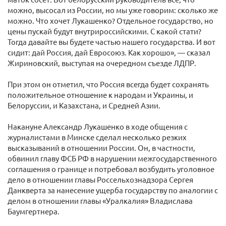
можно, высосал из России, но мы уже говорим: сколько же
можно. Что хочет Лукашенко? Отдельное государство, но
цены пускай будут внутрироссийскими. С какой стати?
Тогда давайте вы будете частью нашего государства. И вот
сидит: дай Россия, дай Евросоюз. Как хорошо», — сказал
Жириновский, выступая на очередном съезде ЛДПР.
При этом он отметил, что Россия всегда будет сохранять
положительное отношение к народам и Украины, и
Белоруссии, и Казахстана, и Средней Азии.
Накануне Александр Лукашенко в ходе общения с
журналистами в Минске сделал несколько резких
высказываний в отношении России. Он, в частности,
обвинил главу ФСБ РФ в нарушении межгосударственного
соглашения о границе и потребовал возбудить уголовное
дело в отношении главы Россельхознадзора Сергея
Данкверта за нанесение ущерба государству по аналогии с
делом в отношении главы «Уралкалия» Владислава
Баумгертнера.