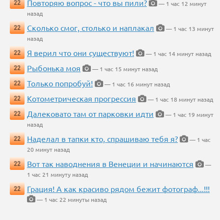
Повторяю вопрос - что вы пили?
22
— 1 час 12 минут
назад
Сколько смог, столько и наплакал
22
— 1 час 13 минут
назад
Я верил что они существуют!
22
— 1 час 14 минут назад
Рыбонька моя
22
— 1 час 15 минут назад
Только попробуй!
22
— 1 час 16 минут назад
Котометрическая прогрессия
22
— 1 час 18 минут назад
Далековато там от парковки идти
22
— 1 час 19 минут
назад
Наделал в тапки кто, спрашиваю тебя я?
22
— 1 час
20 минут назад
Вот так наводнения в Венеции и начинаются
22
—
1 час 21 минуту назад
Грация! А как красиво рядом бежит фотограф...!!!
22
— 1 час 22 минуты назад