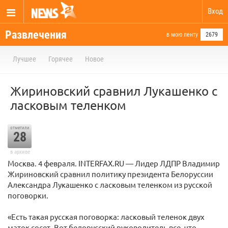
Вход
Развлечения
в мою ленту
2679
Лучшее
Горячее
Новое
Жириновский сравнил Лукашенко с
ласковым теленком
отметили
28
в архиве
Москва. 4 февраля. INTERFAX.RU — Лидер ЛДПР Владимир
Жириновский сравнил политику президента Белоруссии
Александра Лукашенко с ласковым теленком из русской
поговорки.
«Есть такая русская поговорка: ласковый теленок двух
маток сосет. Вот белорусский руководитель все, что