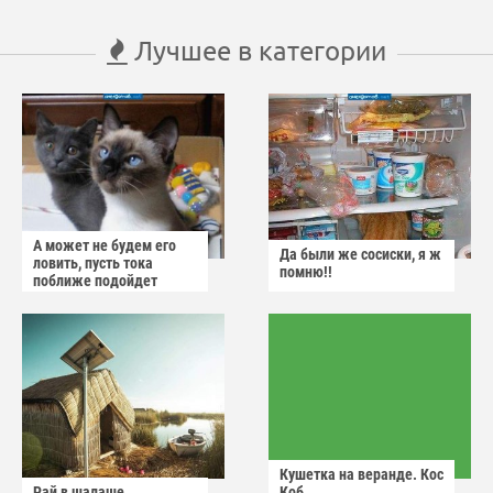
Лучшее в категории
А может не будем его
Да были же сосиски, я ж
ловить, пусть тока
помню!!
поближе подойдет
Кушетка на веранде. Кос
Рай в шалаше
Коб