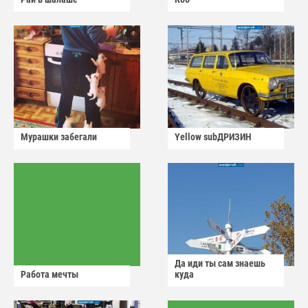
Мурашки забегали
Yellow subДРИЗИН
Да иди ты сам знаешь
Работа мечты
куда