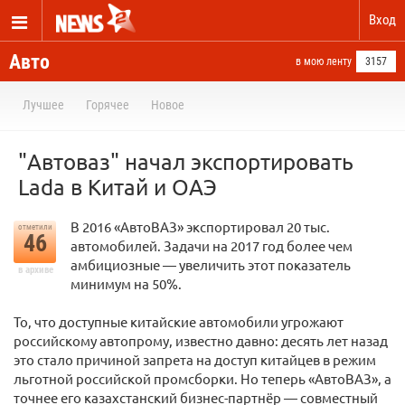
Вход
Авто
в мою ленту
3157
Лучшее
Горячее
Новое
"Автоваз" начал экспортировать
Lada в Китай и ОАЭ
В 2016 «АвтоВАЗ» экспортировал 20 тыс.
отметили
46
автомобилей. Задачи на 2017 год более чем
амбициозные — увеличить этот показатель
в архиве
минимум на 50%.
То, что доступные китайские автомобили угрожают
российскому автопрому, известно давно: десять лет назад
это стало причиной запрета на доступ китайцев в режим
льготной российской промсборки. Но теперь «АвтоВАЗ», а
точнее его казахстанский бизнес-партнёр — совместный