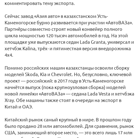
комментировать тему экспорта.
Сейчас завод «Азия авто» в казахстанском Усть-
Каменогорске бурно развивается при участии «АвтоВАЗа».
Партнёры совместно строят новый конвейер полного
цикла мощностью 120 тысяч автомобилей в год. На этой
площадке уже выпускаются седан Lada Granta, универсал и
хетчбэк Kalina, трёх- и пятиместная версия внедорожника
4x4.
Помимо российских машин казахстанцы освоили сборку
моделей Skoda, Kia и Chevrolet. Но, безусловно, ключевой
проект — российский: в 2017 году в Усть-Каменогорске
начнётся выпуск (пока крупноузловая сборка) моделей
новой линейки «АвтоВАЗа» — седана Lada Vesta и хетчбэка
Xray. Обе машины также стоят в очереди на экспорт в
Китай и ОАЭ.
Китайский рынок самый крупный в мире. В прошлом году
было продано 28 млн автомобилей. Для сравнения, рынок
США, занимающий второе место, — это всего лишь 17 млн