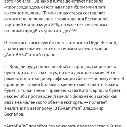
автомобилей. Однако в Китае действует правило
«производи здесь с местным партнёром или плати
высокие пошлины. Таможенная ставка составляет
относительно лояльные с точки зрения Всемирной
торговой организации 25%, но вместе с косвенным
налогами придётся уплатить до 83%.
Несмотря на высокую ёмкость авторынка Поднебесной,
аналитики сомневаются в значимых успехах машин
„АвтоВАЗа“ в этой стране.
— Вряд ли будут большие объёмы продаж, скорее речь
будет идти о тысячах штук, но не о десятках тысяч. Но в
рамках политики диверсификации сбыта — почему и нет. В
принципе, страна большая, какое-то место найти можно
будет. С точки зрения правительства Китая, вряд ли будет
какое-либо противодействие для бюджетной марки как
раз из-за маленького объёма экспорта, — полагает
аналитик по автопрому „ВТБ-Капитал“ Владимир
Беспалов.
»АвтоВАЗу" придётся локализовать производство в Китае,