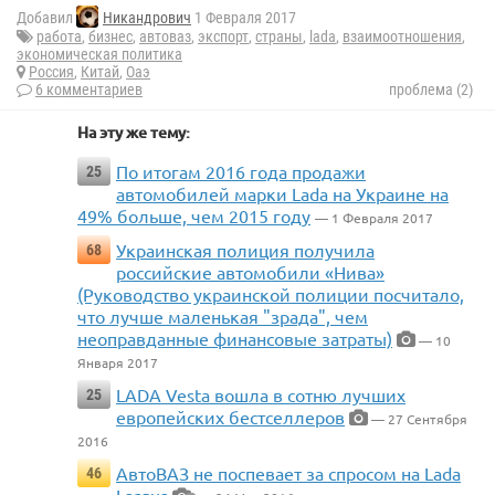
Добавил
Никандрович
1 Февраля 2017
работа
,
бизнес
,
автоваз
,
экспорт
,
страны
,
lada
,
взаимоотношения
,
экономическая политика
Россия
,
Китай
,
Оаэ
6 комментариев
проблема (2)
На эту же тему:
По итогам 2016 года продажи
25
автомобилей марки Lada на Украине на
49% больше, чем 2015 году
— 1 Февраля 2017
Украинская полиция получила
68
российские автомобили «Нива»
(Руководство украинской полиции посчитало,
что лучше маленькая "зрада", чем
неоправданные финансовые затраты)
— 10
Января 2017
LADA Vesta вошла в сотню лучших
25
европейских бестселлеров
— 27 Сентября
2016
АвтоВАЗ не поспевает за спросом на Lada
46