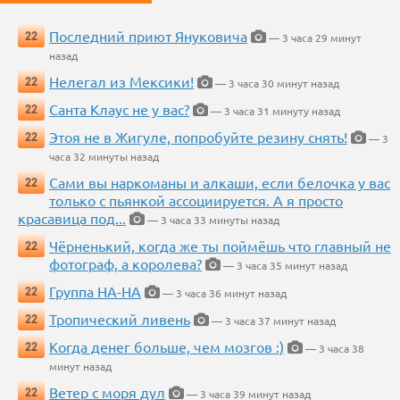
Последний приют Януковича
22
— 3 часа 29 минут
назад
Нелегал из Мексики!
22
— 3 часа 30 минут назад
Санта Клаус не у вас?
22
— 3 часа 31 минуту назад
Этоя не в Жигуле, попробуйте резину снять!
22
— 3
часа 32 минуты назад
Сами вы наркоманы и алкаши, если белочка у вас
22
только с пьянкой ассоциируется. А я просто
красавица под...
— 3 часа 33 минуты назад
Чёрненький, когда же ты поймёшь что главный не
22
фотограф, а королева?
— 3 часа 35 минут назад
Группа НА-НА
22
— 3 часа 36 минут назад
Тропический ливень
22
— 3 часа 37 минут назад
Когда денег больше, чем мозгов :)
22
— 3 часа 38
минут назад
Ветер с моря дул
22
— 3 часа 39 минут назад