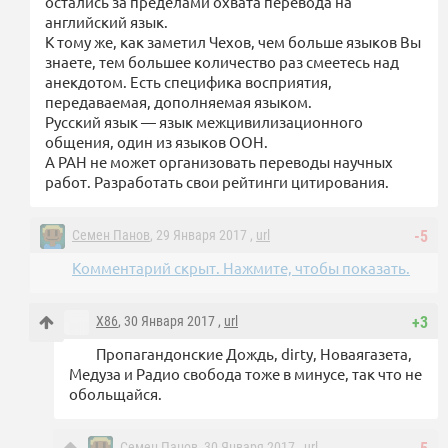
остались за пределами охвата перевода на
английский язык.
К тому же, как заметил Чехов, чем больше языков Вы
знаете, тем большее количество раз смеетесь над
анекдотом. Есть специфика восприятия,
передаваемая, дополняемая языком.
Русский язык — язык межцивилизационного
общения, один из языков ООН.
А РАН не может организовать переводы научных
работ. Разработать свои рейтинги цитирования.
Семен Панов
, 29 Января 2017 ,
url
-5
Комментарий скрыт. Нажмите, чтобы показать.
X86
, 30 Января 2017 ,
url
+3
Пропагандонские Дождь, dirty, Новаягазета,
Медуза и Радио свобода тоже в минусе, так что не
обольщайся.
Семен Панов
, 30 Января 2017 ,
url