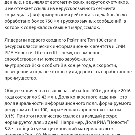
данные, не выявляет автоматических накруток счетчиков,
и не отсекает ссылки из нерусскоязычного сегмента
соцмедиа. Для формирования рейтинга за декабрь было
обработано более 750 млн русскоязычных сообщений, в
которых содержалось свыше 1 млрд ссылок.
Лидерами первого сводного Рейтинга Топ-100 стали
ресурсы классических информационных агентств и СМИ:
РИА Новости, Life.ru и RT – чему, несомненно,
способствовали множество зарубежных и
внутрироссийских событий в конце года, в скорости,
освещении и подаче которых у лидеров есть наработанное
преимущество.
Общее количество ссылок на сайты Топ-100 в декабре 2016
года составило 5,43 млн. Доля конкретного издания – это
доля виральности информационного поля, формируемого
ресурсами в Топ-100, выраженная в процентах с шагом
0.1%. При этом количество ссылок на каждый ресурс
нормируется для 30 дней. Например, Доля РИА “Новости” =
5.8% в общей сумме цитирований материалов всех
ресурсов Топ-100. Индекс цитируемости в социальных