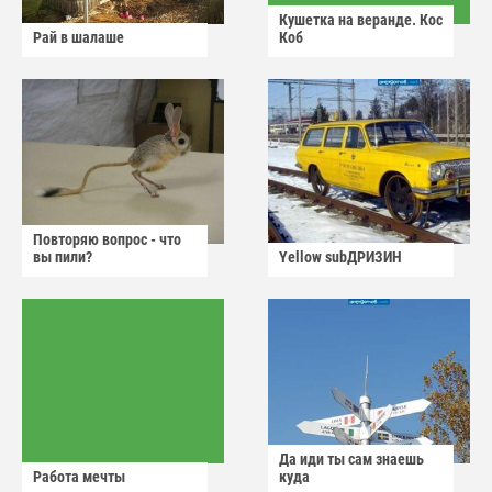
Кушетка на веранде. Кос
Рай в шалаше
Коб
Повторяю вопрос - что
вы пили?
Yellow subДРИЗИН
Да иди ты сам знаешь
Работа мечты
куда