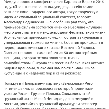
Международном кинофестивале в Карловых Варах в 2016
году. «Я заинтересовался им, увидев для себя самое
важное в кино – одаренного автора, яркую творческую
идею и актуальный социальный контекст, говорит
Александр Роднянский. — Я особенно рад тому, что
премьера фильма состоится именно в Берлине – лучшем
место для старта его международной фестивальной жизни.
Это черная сатирическая комедия, острая и актуальная и
утверждающая торжество жизни». События происходят в
период экономического кризиса Восточной Европы.
Главная героиня — самая обычная 50-летняя сербская
женщина, которая готова покончить жизнь
самоубийством. Сыграла ее известная балканская актриса
Миряна Кранович, знакомая нам по фильмам Эмира
Кустурицы, а с недавних пор и сама режиссер.
Покажут в «Панораме» и картину «Заложники» Резо
Гигинеишвили, в производстве которой принимали
участие Россия, Грузия и Польша. Снимались в ней –
грузинский актер Мераб Нинидзе, давно живущий в
Австрии, российско-грузинский драматург и режиссер
Ираклий Квирикадзе, Дареджан Xаршиладзе, а также жена