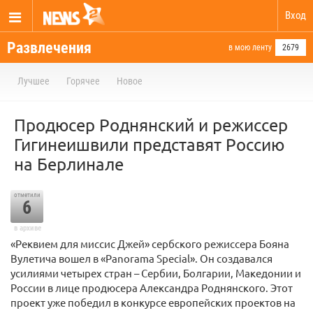
Вход
Развлечения
в мою ленту
2679
Лучшее
Горячее
Новое
Продюсер Роднянский и режиссер
Гигинеишвили представят Россию
на Берлинале
отметили
6
в архиве
«Реквием для миссис Джей» сербского режиссера Бояна
Вулетича вошел в «Panorama Special». Он создавался
усилиями четырех стран – Сербии, Болгарии, Македонии и
России в лице продюсера Александра Роднянского. Этот
проект уже победил в конкурсе европейских проектов на