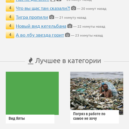
Что вы щас там сказали?!
4
— 20 минут назад
Тигра пропили
4
— 21 минуту назад
Новый вид кегельбана
4
— 22 минуты назад
А во лбу звезда горит
4
— 23 минуты назад
Лучшее в категории
Погряз в работе по
Вид Ялты
самое не хочу