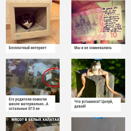
Бесплатный интернет
Мы и не сомневались
Его родители помогли
Что уставился? Целуй,
школе материально..А
давай!
остальные ЕГЭ не
сдадут