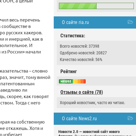
к ООН, а целый
учил весь перечень
О сайте ria.ru
 сообществе в
ро русских хакеров.
Статистика:
и и инерцией, как в
волительное. И
Всего новостей: 37398
 из России» начали
Одобрено новостей: 20827
Качество новостей: 56%
казательства – словно
Рейтинг
раз, значит, тому виной
е патентованным
раведливо ли
Отзывы о сайте (78)
ь, скорее, как говорят
твом. Тогда с него
Хороший новостник, часто их читаю.
О сайте News2.ru
зирая на собственную
не откажешь. Хотя и
Новости 2.0 — новостной сайт нового
о избегает