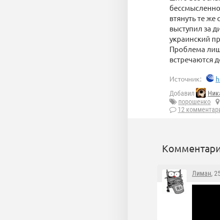
бессмысленной
втянуть те же
выступил за д
украинский пр
Проблема лишь
встречаются д
Источник:
h
Добавил
Ник
порошенко
12 комментар
Комментари
Лиман
, 2