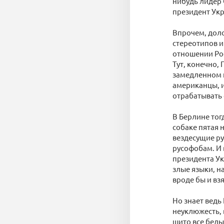
нибудь лидер 
президент Укр
Впрочем, доло
стереотипов и
отношении Рос
Тут, конечно,
замедленном 
американцы, и
отрабатывать 
В Берлине тог
собаке пятая н
вездесущие ру
русофобам. И 
президента Ук
злые языки, н
вроде бы и взя
Но знает ведь
неуклюжесть, 
шито все белы