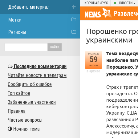
КОРОНАВИРУС
НОВОСТИ
Добавить материал
Развлеч
Метки
Порошенко гро
Регионы
украинскими
Тема вездесу
отметили
59
наиболее пат
Последние комментарии
человек
Порошенко. У 
в архиве
украинские с
Читайте новости в телеграм
Сообщить об ошибке
Страх и трепе
Топ сайтов
президента. О
подразделение
Забаненные участники
киберконтрата
Правила
Украину, США 
развязанной Р
Частые вопросы
Алексеевичу, 
Ночная тема
модернизации.