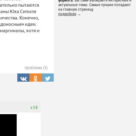
формата.
Вы сами выбираете интересные и
рательно пытаются
актуальные темы. Самые лучшие попадают
на главную страницу.
траны Юха Сипиля
подробнее
→
ничества. Конечно,
едоносные» идеи.
маргиналы, хотя и
проблема (3)
+14