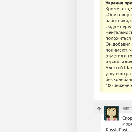
Украина пр
Кроме того,
«Они говорят
работники, и
сюда – перел
ментальност
положиться 
Он добавил,
понимают, че
отметил и т
израильских
Алексей Шал
услуги по р
без колебан
100 инженеро
Tamri
Скор
моря
RussiaPost