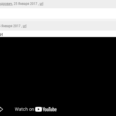
ндрович
, 25 Января 2017 ,
url
5 Января 2017 ,
url
МИ