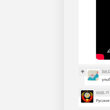
Don C
улыб
vmizh
, 25
Русские