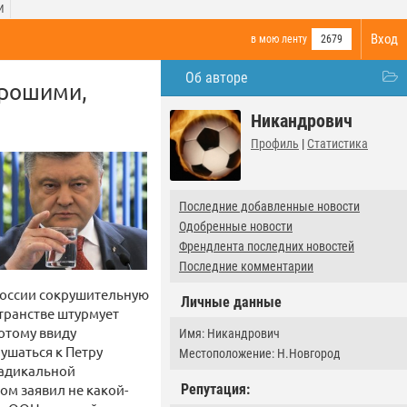
И
Вход
в мою ленту
2679
Об авторе
орошими,
Никандрович
Профиль
|
Статистика
Последние добавленные новости
Одобренные новости
Френдлента последних новостей
Последние комментарии
России сокрушительную
Личные данные
транстве штурмует
отому ввиду
Имя: Никандрович
ушаться к Петру
Местоположение: Н.Новгород
радикальной
ом заявил не какой-
Репутация: