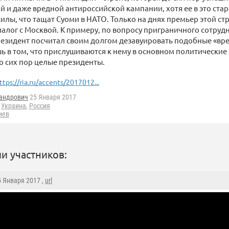
 и даже вредной антироссийской кампании, хотя ее в это ста
 силы, что тащат Суоми в НАТО. Только на днях премьер этой с
иалог с Москвой. К примеру, по вопросу приграничного сотруд
езидент посчитал своим долгом дезавуировать подобные «вр
 в том, что прислушиваются к нему в основном политические 
о сих пор целые президенты.
ttps://ria.ru/accents/2017012...
андрович
25 Января 2017
Украина
,
Россия
иев
и участников:
5 Января 2017 ,
url