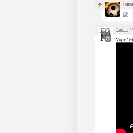
Ника
Лиман
, 2
УкроС