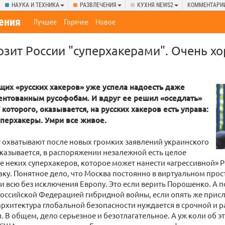
НАУКА И ТЕХНИКА
РАЗВЛЕЧЕНИЯ
КУХНЯ NEWS2
КОММЕНТАРИ
ения
Лучшее
Горячее
Новое
зит России "суперхакерами". Очень х
щих «русских хакеров» уже успела надоесть даже
ентованным русофобам. И вдруг ее решил «оседлать»
которого, оказывается, на русских хакеров есть управа:
уперхакеры. Умри все живое.
т охватывают после новых громких заявлений украинского
казывается, в распоряжении незалежной есть целое
 неких суперхакеров, которое может нанести «агрессивной» 
ку. Понятное дело, что Москва постоянно в виртуальном прос
и всю без исключения Европу. Это если верить Порошенко. А п
оссийской Федерацией гибридной войны, если опять же присл
архитектура глобальной безопасности нуждается в срочной и 
 В общем, дело серьезное и безотлагательное. А уж коли об эт