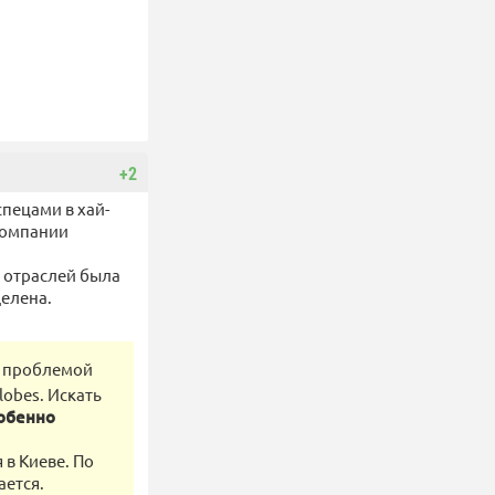
+2
пецами в хай-
 компании
 отраслей была
елена.
с проблемой
obes. Искать
обенно
 в Киеве. По
ается.