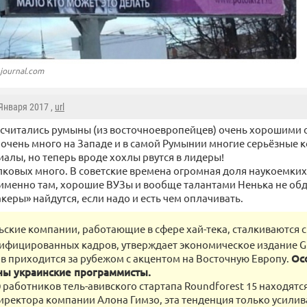
ejournal.com
 Января 2017 ,
url
считались румыны (из восточноевропейцев) очень хорошими с
х очень много на Западе и в самой Румынии многие серьёзные
алы, но теперь вроде хохлы рвутся в лидеры!
лковых много. В советские времена огромная доля наукоемких
именно там, хорошие ВУЗы и вообще талантами Ненька не обд
керы» найдутся, если надо и есть чем оплачивать.
ские компании, работающие в сфере хай-тека, сталкиваются 
ифицированных кадров, утверждает экономическое издание Gl
в приходится за рубежом с акцентом на Восточную Европу.
Ос
ны украинские программисты.
0 работников тель-авивского стартапа Roundforest 15 находятся
иректора компании Алона Гимзо, эта тенденция только усилив