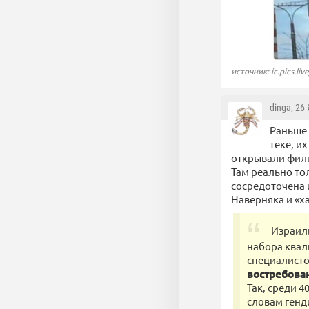
источник: ic.pics.liv
dinga
, 26
Раньше 
теке, и
открывали фили
Там реально то
сосредоточена 
Наверняка и «ха
Израиль
набора квал
специалисто
востребова
Так, среди 4
словам генд