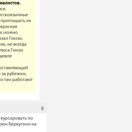
иалистов.
се.
русскоязычные
и приглашать их
екрасная
их можно
азал Гимзо.
ю, не всегда
плюса Гимзо
ешевле
едоставляющей
 за рубежом,
го там работают
0
 курсировать по
рем Беркутом» на