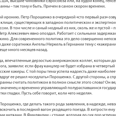
США, высшие чиновники Евросоюза или, на худой конец, генсе
аины – так тому и быть. Причем в самом скором времени.
й иронию. Петр Порошенко в очередной «сто первый раз» озв
 клише, существующих в западном политическом и экспертном
сии. В том числе и самый модный из них, сколь же и пустой – п
 Петр Алексеевич явно опоздал. Работает с сильными задержкам
кино. Для современного политика это дело совершенно непоз
 даже соратники Ангелы Меркель в Германии тему с «хакерами
еще много месяцев назад.
да, впечатленные дерзостью американских коллег, которым до
ога, заявили: если фрау канцлер не будет избрана в четвертый 
сские хакеры. С той поры тема успела надоесть даже наиболе
вдруг ее решил «оседлать» Порошенко. С другой стороны, а сп
раины считать политиком в полном смысле этого слова? Он вед
азначенец и временно управляющий полураспавшимся государс
тки гладки. Пусть себе говорит, коли «его неделя».
 Порошенко, где делать такого рода заявления, в надежде, нев
вскочить в последний вагон уходящего поезда. В хитрости ему 
ми нитками. В Финляндии – стране, которая до сих пор успешн