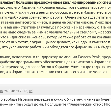
ивлекает большим предложением квалифицированных спец
 удобно, что Израиль и Украины находятся в одном часовом поя
 по-английски и разумеется по-русски, а у нас в Израиле есть 
 это удобно для совместной работы. Очень легко туда летать 
ет занимает всего три часа, и цены на билеты низкие. У них пр
ь, а административная культура похожа на израильскую. На н
и не надо следить за ними с увеличительным стеклом», – расск
 что индийские инженеры, которые также работают на компани
го от них хотят, а украинцы все делают, как надо. В качестве 
о, что украинские работники обходятся его фирме на 30-40% д
.
имов, основатель и гендиректор компании Eastern Peak, пр
азработке программного обеспечения для клиентов в Израиле и
ий перенес отдел разработок в Харьков. Уже четыре года на не
в, а в Израиле штат компании состоит всего из пяти человек.
ko
, 26 Января 2017 ,
url
о вообще Израиль переедет в южную Украину, и не надо будет
м — они там будут дома. Послушайте «Феерический стеб с Иго
…