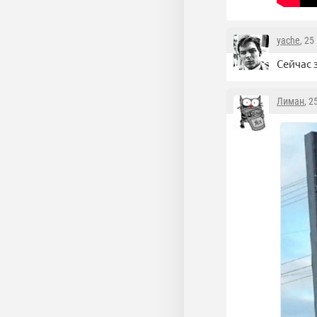
yache
, 25
Сейчас з
Лиман
, 2