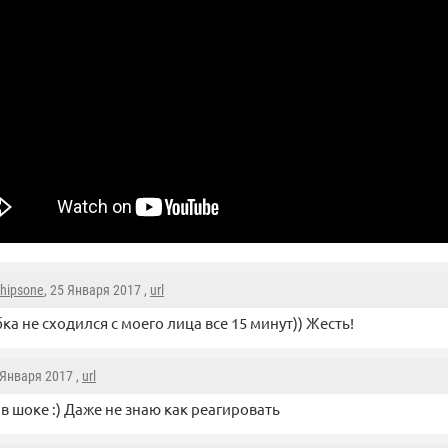
hipsone
, 25 Января 2017 ,
url
ка не сходился с моего лица все 15 минут)) Жесть!
 Января 2017 ,
url
 в шоке :) Даже не знаю как реагировать