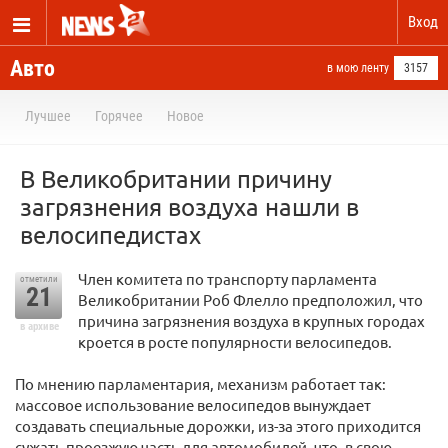
Вход
Авто
в мою ленту
3157
Лучшее
Горячее
Новое
В Великобритании причину
загрязнения воздуха нашли в
велосипедистах
Член комитета по транспорту парламента
отметили
21
Великобритании Роб Флелло предположил, что
причина загрязнения воздуха в крупных городах
в архиве
кроется в росте популярности велосипедов.
По мнению парламентария, механизм работает так:
массовое использование велосипедов вынуждает
создавать специальные дорожки, из-за этого приходится
сужать проезжую часть для автомобилей, что, в свою