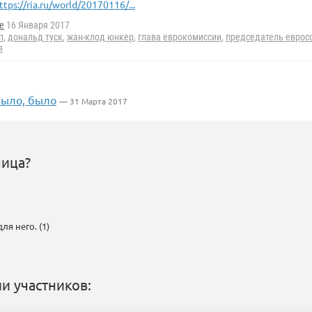
ttps://ria.ru/world/20170116/...
e
16 Января 2017
п
,
дональд туск
,
жан-клод юнкер
,
глава еврокомиссии
,
председатель еврос
я
было, было
— 31 Марта 2017
ница?
я него. (1)
и участников: