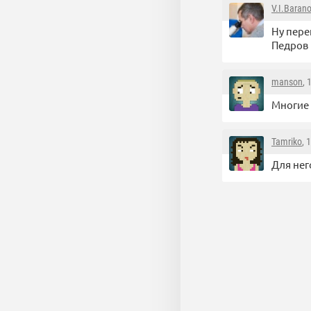
V.I.Baran
Ну пере
Педров 
manson
, 
Многие 
Tamriko
, 
Для нег