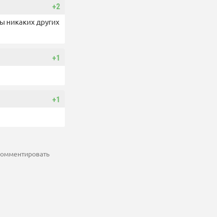
+2
ты никаких других
+1
+1
 комментировать