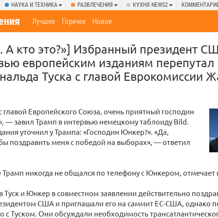
НАУКА И ТЕХНИКА
РАЗВЛЕЧЕНИЯ
КУХНЯ NEWS2
КОММЕНТАРИ
ения
Лучшее
Горячее
Новое
.. А кто это?»] Избранный президент 
вью европейским изданиям перепутал
нальда Туска с главой Еврокомиссии 
с главой Европейского Союза, очень приятный господин
, — завил Трамп в интервью немецкому таблоиду Bild.
ания уточнил у Трампа: «Господин Юнкер?». «Да,
бы поздравить меня с победой на выборах», — ответил
 Трамп никогда не общался по телефону с Юнкером, отмечает г
 Туск и Юнкер в совместном заявлении действительно поздра
езидентом США и приглашали его на саммит ЕС-США, однако п
о с Туском. Они обсуждали необходимость трансатлантическог