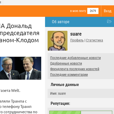
И
Вход
в мою ленту
2679
Об авторе
США Дональд
 председателя
suare
Жаном-Клодом
Профиль
|
Статистика
Последние добавленные новости
Одобренные новости
Френдлента последних новостей
Последние комментарии
Личные данные
азета Welt.
Имя: suare
вляли Трампа с
Репутация:
о телефону Трамп
о сотрудничества по