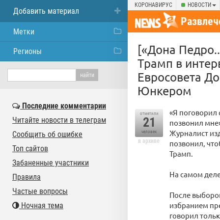
КОРОНАВИРУС
НОВОСТИ
Добавить материал
Развлеч
Метки
[«Дона Педро.
Регионы
Трамп в интер
Евросовета До
Юнкером
Последние комментарии
«Я поговорил 
отметили
21
Читайте новости в телеграм
позвонил мне»
Журналист изд
человек
Сообщить об ошибке
в архиве
позвонил, что
Топ сайтов
Трамп.
Забаненные участники
На самом деле
Правила
Частые вопросы
После выборов
избранием пр
Ночная тема
говорил тольк