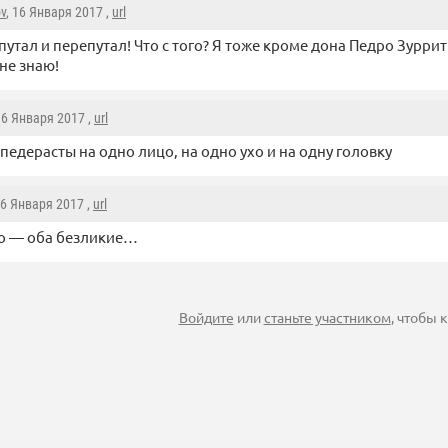
ov
, 16 Января 2017 ,
url
путал и перепутал! Что с того? Я тоже кроме дона Педро Зурри
не знаю!
16 Января 2017 ,
url
педерасты на одно лицо, на одно ухо и на одну головку
16 Января 2017 ,
url
о — оба безликие…
Войдите
или
станьте участником
, чтобы