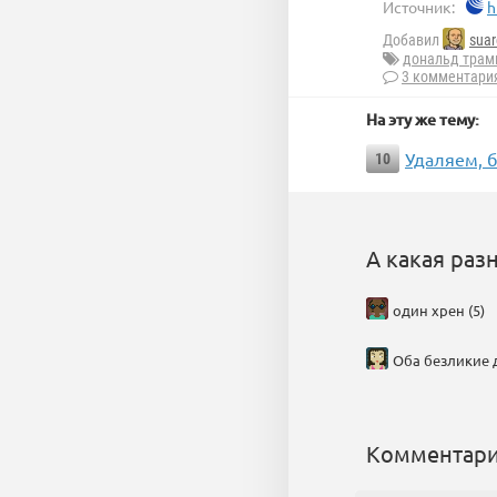
Источник:
h
Добавил
suar
дональд трам
3 комментари
На эту же тему:
Удаляем, 
10
А какая раз
один хрен (5)
Оба безликие дл
Комментари