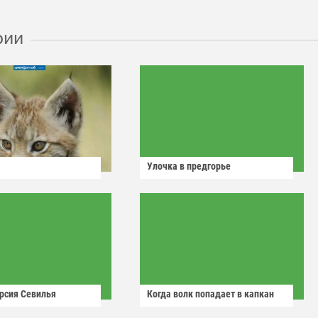
рии
Улочка в предгорье
рсия Севилья
Когда волк попадает в капкан