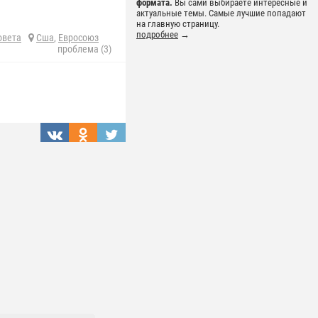
формата.
Вы сами выбираете интересные и
актуальные темы. Самые лучшие попадают
на главную страницу.
подробнее
→
овета
Сша
,
Евросоюз
проблема (3)