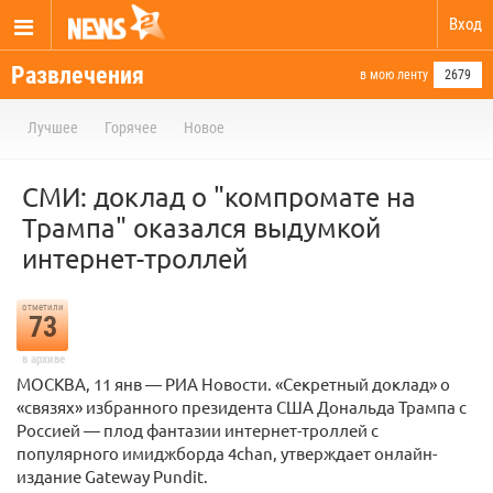
Вход
Развлечения
в мою ленту
2679
Лучшее
Горячее
Новое
СМИ: доклад о "компромате на
Трампа" оказался выдумкой
интернет-троллей
отметили
73
в архиве
МОСКВА, 11 янв — РИА Новости. «Секретный доклад» о
«связях» избранного президента США Дональда Трампа с
Россией — плод фантазии интернет-троллей с
популярного имиджборда 4chan, утверждает онлайн-
издание Gateway Pundit.