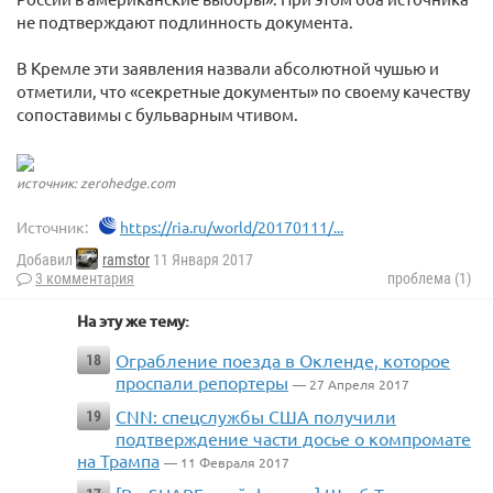
не подтверждают подлинность документа.
В Кремле эти заявления назвали абсолютной чушью и
отметили, что «секретные документы» по своему качеству
сопоставимы с бульварным чтивом.
источник: zerohedge.com
Источник:
https://ria.ru/world/20170111/...
Добавил
ramstor
11 Января 2017
3 комментария
проблема (1)
На эту же тему:
Ограбление поезда в Окленде, которое
18
проспали репортеры
— 27 Апреля 2017
CNN: спецслужбы США получили
19
подтверждение части досье о компромате
на Трампа
— 11 Февраля 2017