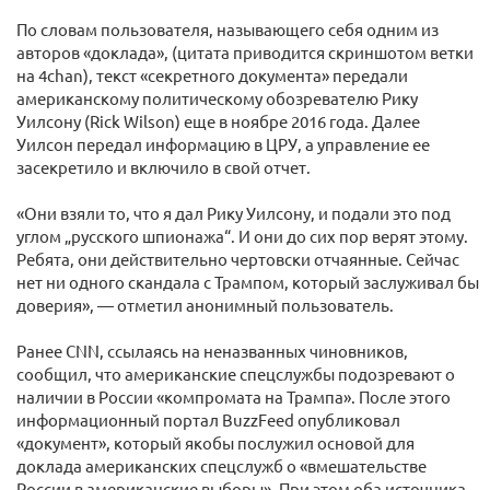
По словам пользователя, называющего себя одним из
авторов «доклада», (цитата приводится скриншотом ветки
на 4chan), текст «секретного документа» передали
американскому политическому обозревателю Рику
Уилсону (Rick Wilson) еще в ноябре 2016 года. Далее
Уилсон передал информацию в ЦРУ, а управление ее
засекретило и включило в свой отчет.
«Они взяли то, что я дал Рику Уилсону, и подали это под
углом „русского шпионажа“. И они до сих пор верят этому.
Ребята, они действительно чертовски отчаянные. Сейчас
нет ни одного скандала с Трампом, который заслуживал бы
доверия», — отметил анонимный пользователь.
Ранее CNN, ссылаясь на неназванных чиновников,
сообщил, что американские спецслужбы подозревают о
наличии в России «компромата на Трампа». После этого
информационный портал BuzzFeed опубликовал
«документ», который якобы послужил основой для
доклада американских спецслужб о «вмешательстве
России в американские выборы». При этом оба источника