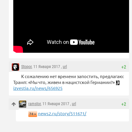
Stopor
, 11 Января 2017 ,
url
+2
К сожалению нет времени запостить, предлагаю:
Трамп: «Мы что, живем в нацистской Германии?»
izvestia.ru/news/656925
ramstor
, 11 Января 2017 ,
url
+2
news2.ru/story/511671/
74