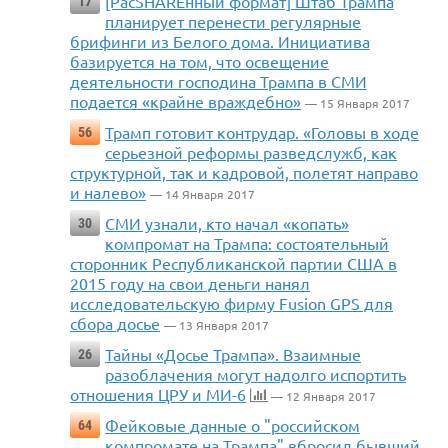
[РасSHAREнный формат] Штаб Трампа
17
планирует перенести регулярные
брифинги из Белого дома. Инициатива
базируется на том, что освещение
деятельности господина Трампа в СМИ
подается «крайне враждебно»
— 15 Января 2017
Трамп готовит контрудар. «Головы в ходе
56
серьезной реформы разведслужб, как
структурной, так и кадровой, полетят направо
и налево»
— 14 Января 2017
СМИ узнали, кто начал «копать»
30
компромат на Трампа: состоятельный
сторонник Республиканской партии США в
2015 году на свои деньги нанял
исследовательскую фирму Fusion GPS для
сбора досье
— 13 Января 2017
Тайны «Досье Трампа». Взаимные
26
разоблачения могут надолго испортить
отношения ЦРУ и МИ-6
— 12 Января 2017
Фейковые данные о "российском
64
компромате на Трампа" вбросил бывший