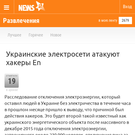
Вход
Развлечения
в мою ленту
2679
Лучшее
Горячее
Новое
Украинские электросети атакуют
хакеры
En
отметили
19
в архиве
Расследование отключения электроэнергии, который
оставил людей в Украине без электричества в течение часа
в прошлом месяце пришло к выводу, что причиной был
действия хакеров. Это будет второй такой известный хак
украинского энергетического объекта после массивного в
декабре 2015 года отключения электроэнергии,
затронувшего около 230 000 человек, отключение вина за