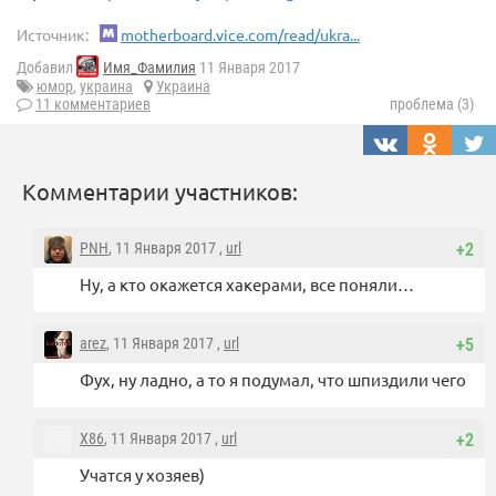
Источник:
motherboard.vice.com/read/ukra...
Добавил
Имя_Фамилия
11 Января 2017
юмор
,
украина
Украина
11 комментариев
проблема (3)
Комментарии участников:
PNH
, 11 Января 2017 ,
url
+2
Ну, а кто окажется хакерами, все поняли…
arez
, 11 Января 2017 ,
url
+5
Фух, ну ладно, а то я подумал, что шпиздили чего
X86
, 11 Января 2017 ,
url
+2
Учатся у хозяев)