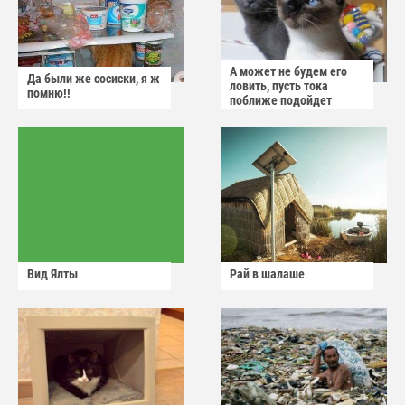
А может не будем его
Да были же сосиски, я ж
ловить, пусть тока
помню!!
поближе подойдет
Вид Ялты
Рай в шалаше