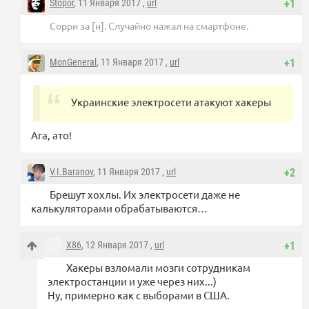
Stopor
, 11 Января 2017 ,
url
+1
Сорри за [н]. Случайно нажал на смартфоне.
MonGeneral
, 11 Января 2017 ,
url
+1
Украинские электросети атакуют хакеры
Ага, ато!
V.I.Baranov
, 11 Января 2017 ,
url
+2
Брешут хохлы. Их электросети даже не
калькуляторами обрабатываются…
X86
, 12 Января 2017 ,
url
+1
Хакеры взломали мозги сотрудникам
электростанции и уже через них...)
Ну, примерно как с выборами в США.