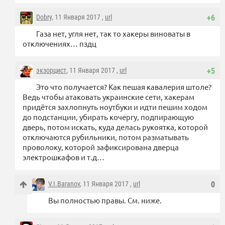
Dobry
, 11 Января 2017 ,
url
+6
Газа нет, угля нет, так то хакеры виноваты в
отключениях… пздц
экзорцист
, 11 Января 2017 ,
url
+5
Это что получается? Как пешая кавалерия штоле?
Ведь чтобы атаковать украинские сети, хакерам
придётся захлопнуть ноутбуки и идти пешим ходом
до подстанции, убирать кочергу, подпирающую
дверь, потом искать, куда делась рукоятка, которой
отключаются рубильники, потом разматывать
проволоку, которой зафиксирована дверца
электрошкафов и т.д…
V.I.Baranov
, 11 Января 2017 ,
url
0
Вы полностью правы. См. ниже.