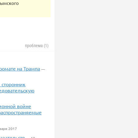
крымского
проблема (1)
ромате на Трампа
—
й сторонник
ледовательскую
ионной войне
распространяемые
варя 2017
азательств