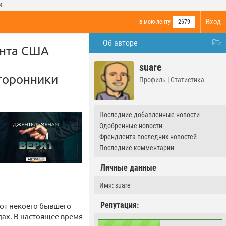
И
Вход
в мою ленту
2679
Об авторе
ента США
suare
сторонники
Профиль
|
Статистика
Последние добавленные новости
Одобренные новости
Френдлента последних новостей
Последние комментарии
Личные данные
Имя: suare
Репутация:
от некоего бывшего
дах. В настоящее время