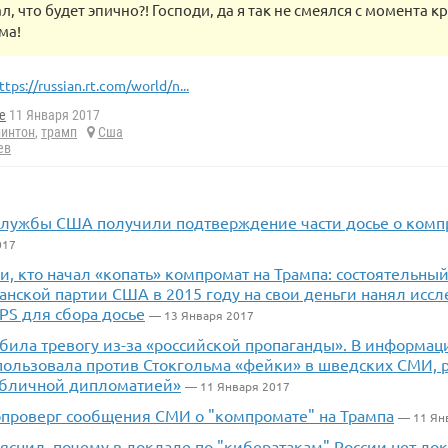
л, что будет эпично?! Господи, да я так не смеялся с момента 
ма!
ttps://russian.rt.com/world/n...
e
11 Января 2017
линтон
,
трамп
Сша
ев
службы США получили подтверждение части досье о комп
017
, кто начал «копать» компромат на Трампа: состоятельны
анской партии США в 2015 году на свои деньги нанял исс
PS для сбора досье
— 13 Января 2017
била тревогу из-за «российской пропаганды». В информац
пользовала против Стокгольма «фейки» в шведских СМИ, 
убличной дипломатией»
— 11 Января 2017
 опроверг сообщения СМИ о "компромате" на Трампа
— 11 Ян
яснил, почему в докладе по "кибератакам" России нет док