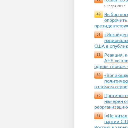
Января 2017
Выбор пос
49
опорочить 
президентству
«Инсайдер
51
националь
США в опублик
Реакция, 
75
АНБ «о вл
одним словом 
«Вопиющая
53
политическ
взломом сервер
Противост
75
намерен о
реорганизацию
[«Не чита
47
партии СШ
Россию в хакер