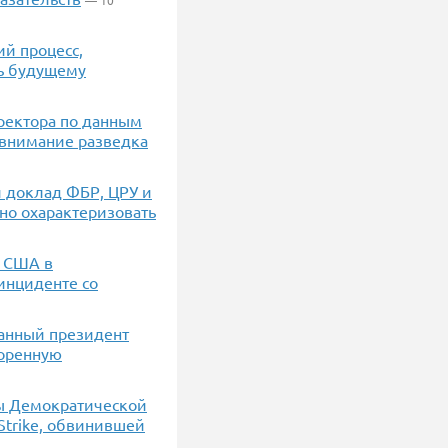
— 10
й процесс,
ть будущему
иректора по данным
 внимание разведка
й доклад ФБР, ЦРУ и
но охарактеризовать
т США в
инциденте со
ранный президент
коренную
ры Демократической
trike, обвинившей