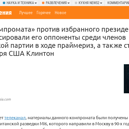
НАУКА И ТЕХНИКА
РАЗВЛЕЧЕНИЯ
КУХНЯ NEWS2
КОММЕНТАРИ
ения
Лучшее
Горячее
Новое
омпромата» против избранного презид
ировали его оппоненты среди членов
ой партии в ходе праймериз, а также 
аря США Клинтон
sia.com
ет
телеканал
, материалы данного компромата были получены 
итанской разведки MI6, которого направили в Москву в 90-х го