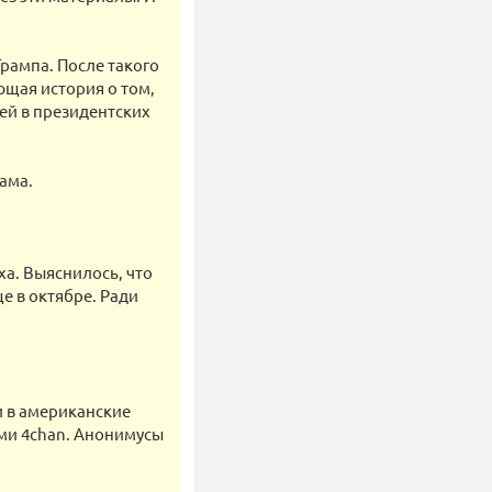
Трампа. После такого
ющая история о том,
ей в президентских
ама.
ха. Выяснилось, что
е в октябре. Ради
и в американские
ми 4chan. Анонимусы