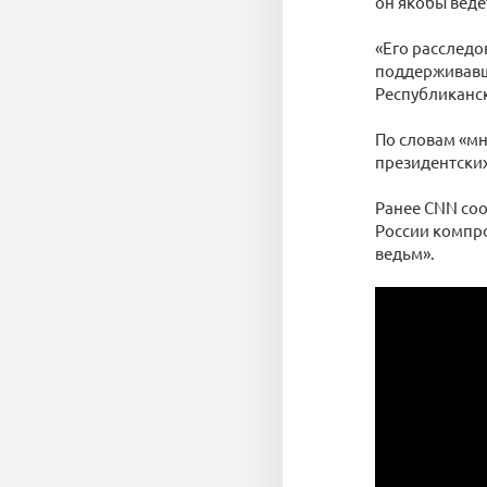
он якобы ведё
«Его расследо
поддерживавш
Республиканск
По словам «мн
президентски
Ранее CNN со
России компро
ведьм».