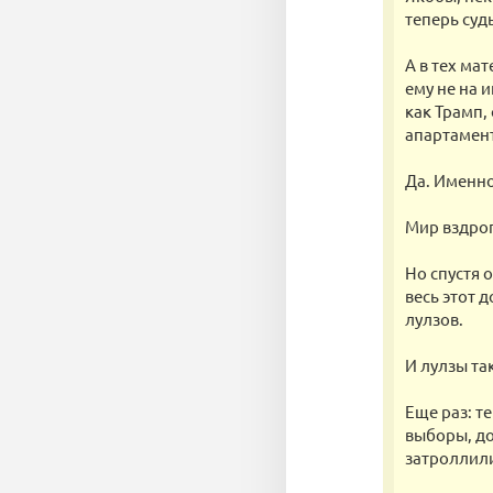
теперь суд
А в тех ма
ему не на 
как Трамп,
апартамент
Да. Именно
Мир вздрог
Но спустя 
весь этот 
лулзов.
И лулзы та
Еще раз: т
выборы, до
затроллил