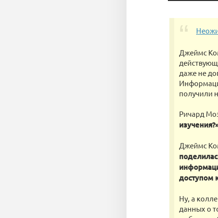
Неожи
Джеймс Ком
действующи
даже не до
Информацию
получили н
Ричард Моз
изучения?
Джеймс Ко
поделилась
информаци
доступом к
Ну, а колл
данных о т