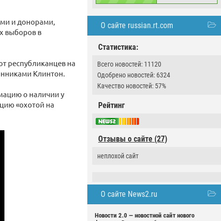
ами и донорами,
О сайте russian.rt.com
х выборов в
Статистика:
от республиканцев на
Всего новостей: 11120
онниками Клинтон.
Одобрено новостей: 6324
Качество новостей: 57%
мацию о наличии у
ацию «охотой на
Рейтинг
Отзывы о сайте (27)
неплохой сайт
О сайте News2.ru
Новости 2.0 — новостной сайт нового