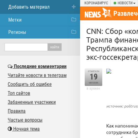
КОРОНАВИРУС
НОВОСТИ
Добавить материал
Развлеч
Метки
CNN: Сбор «к
Регионы
Трампа финанс
Республиканск
экс-госсекрет
Последние комментарии
отметили
19
Читайте новости в телеграм
человек
Сообщить об ошибке
в архиве
Топ сайтов
Забаненные участники
источник: politrus
Правила
Частые вопросы
Как напомина
Ночная тема
сотрудника бр