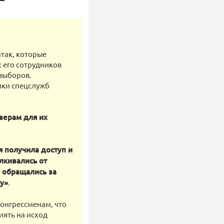
атак, которые
 его сотрудников
выборов.
ики спецслужб
верам для их
 получила доступ и
лкивались от
 обращались за
му»
.
онгрессменам, что
иять на исход