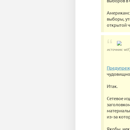
выборов в 
Американск
выборы, ут
открытой ч
источник: wtf.
Предупреж
чудовищно 
Итак.
Сетевое из
заголовком
материалы
из–за кото
Якобы, нек