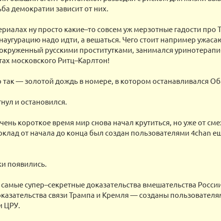
ьба демократии зависит от них.
териалах ну просто какие–то совсем уж мерзотные гадости про 
инаугурацию надо идти, а вешаться. Чего стоит например ужаса
 окруженный русскими проститутками, занимался уринотерапи
ах московского Ритц–Карлтон!
 так — золотой дождь в номере, в котором останавливался Об
нул и остановился.
очень короткое время мир снова начал крутиться, но уже от сме
доклад от начала до конца был создан пользователями 4chan ещ
ки появились.
е самые супер–секретные доказательства вмешательства Росси
казательства связи Трампа и Кремля — созданы пользователя
и ЦРУ.