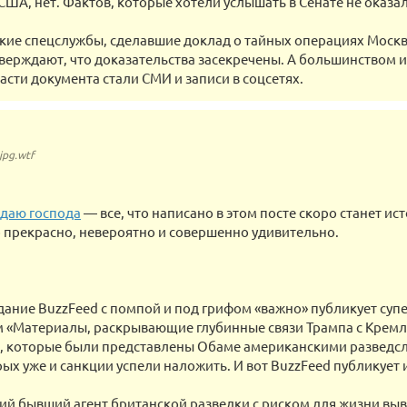
США, нет. Фактов, которые хотели услышать в Сенате не оказал
ие спецслужбы, сделавшие доклад о тайных операциях Москв
верждают, что доказательства засекречены. А большинством и
асти документа стали СМИ и записи в соцсетях.
jpg.wtf
даю господа
— все, что написано в этом посте скоро станет ис
прекрасно, невероятно и совершенно удивительно.
дание BuzzFeed с помпой и под грифом «важно» публикует суп
 «Материалы, раскрывающие глубинные связи Трампа с Кремле
, которые были представлены Обаме американскими разведсл
рых уже и санкции успели наложить. И вот BuzzFeed публикует 
ий бывший агент британской разведки с риском для жизни выв