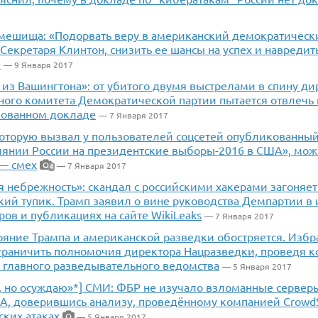
мешища: «Подорвать веру в американский демократически
Секретаря Клинтон, снизить ее шансы на успех и навреди
»
— 9 Января 2017
 из Вашингтона»: от убитого двумя выстрелами в спину д
ного комитета Демократической партии пытается отвлечь
ованном докладе
— 7 Января 2017
которую вызвал у пользователей соцсетей опубликованны
иянии России на президентские выборы-2016 в США», мож
— смех
— 7 Января 2017
4
 небрежность»: скандал с российскими хакерами загоняе
ий тупик. Трамп заявил о вине руководства Демпартии в 
ов и публикациях на сайте WikiLeaks
— 7 Января 2017
ояние Трампа и американской разведки обостряется. Изб
граничить полномочия директора Нацразведки, проведя 
 главного разведывательного ведомства
— 5 Января 2017
л, но осуждаю»*] СМИ: ФБР не изучало взломанные серве
А, доверившись анализу, проведённому компанией CrowdS
ских атаках
— 5 Января 2017