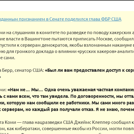
данным признанием в Сенате поделился глава ФБР США
и на слушаниях в комитете по разведке по поводу хакерских 
е власти в Вашингтоне пытаются приписать Москве, сообщил:
пустили к серверам демократов, якобы взломанным накануне 
 для громкого доклада о влиянии «русских хакеров» аналит
е сами.
 Берр, сенатор США:
«Был ли вам предоставлен доступ к сер
»
ми:
«Нам не… Мы… Одна очень уважаемая частная компания
 с нами всем, что там увидела. По договоренности, мы отта
и, которую нам сообщили ее работники. Мы сами много раз
 серверам, но каждый раз получали отказ. Я не знаю, поче
ега Коми — глава нацразведки США Джеймс Клеппер сообщил к
ом, как кибератаки, совершенные якобы из России, могли повл