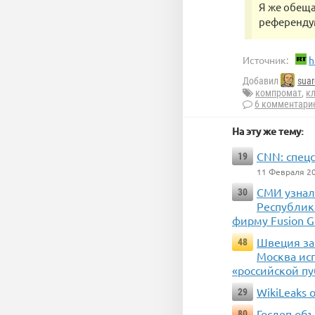
Я же обеща
референду
Источник:
h
Добавил
suar
компромат
,
к
6 комментари
На эту же тему:
CNN: спец
19
11 Февраля 2
СМИ узнали
30
Республик
фирму Fusion G
Швеция за
48
Москва ис
«российской п
WikiLeaks
29
Госдеп объ
80