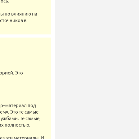
ось.
ы по влиянию на
сточников в
торией. Это
ер–материал под
м». Это те самые
ужбами. Те самые,
их полностью.
ез эти материалы. И