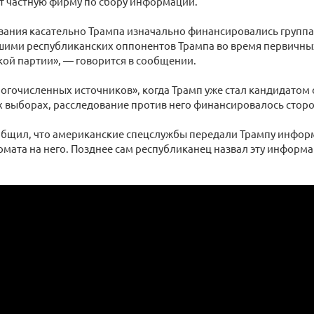
т частную фирму по сбору информации.
вания касательно Трампа изначально финансировались групп
ими республиканских оппонентов Трампа во время первичны
ой партии», — говорится в сообщении.
огочисленных источников», когда Трамп уже стал кандидатом 
х выборах, расследование против него финансировалось стор
общил, что американские спецслужбы передали Трампу инфор
мата на него. Позднее сам республиканец назвал эту информ