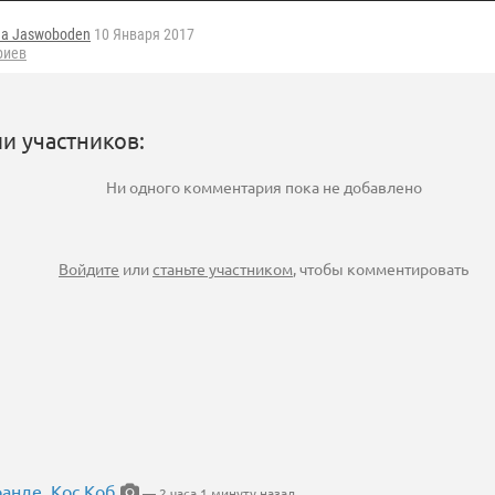
а Jaswoboden
10 Января 2017
риев
и участников:
Ни одного комментария пока не добавлено
Войдите
или
станьте участником
, чтобы комментировать
ранде. Кос Коб
— 2 часа 1 минуту назад