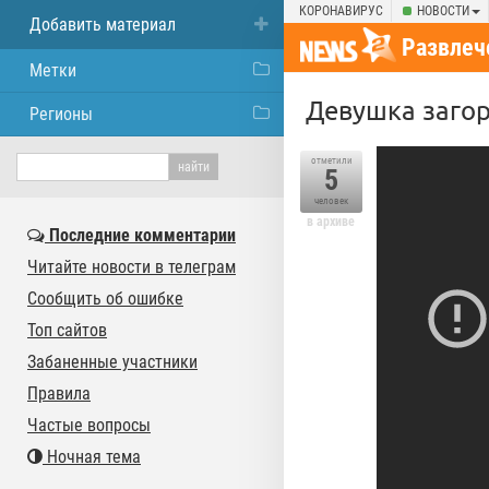
КОРОНАВИРУС
НОВОСТИ
Добавить материал
Развлеч
Метки
Девушка загор
Регионы
отметили
5
человек
в архиве
Последние комментарии
Читайте новости в телеграм
Сообщить об ошибке
Топ сайтов
Забаненные участники
Правила
Частые вопросы
Ночная тема