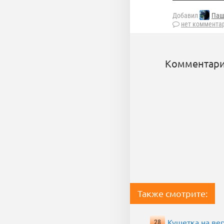
Добавил
Паш
нет коммента
Комментари
Также смотрите:
Кушетка на ве
28