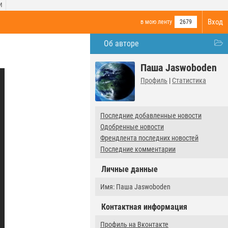
И
Вход
в мою ленту
2679
Об авторе
Паша Jaswoboden
Профиль
|
Статистика
Последние добавленные новости
Одобренные новости
Френдлента последних новостей
Последние комментарии
Личные данные
Имя: Паша Jaswoboden
Контактная информация
Профиль на Вконтакте