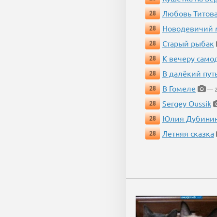
Любовь Титова
28
Новодевичий м
28
Старый рыбак
28
К вечеру само
28
В далёкий пут
28
В Гомеле
28
— 2
Sergey Oussik
28
Юлия Дубини
28
Летняя сказка
28