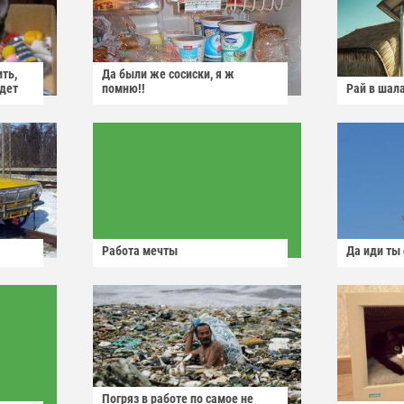
ить,
Да были же сосиски, я ж
йдет
помню!!
Рай в шал
Работа мечты
Да иди ты
Погряз в работе по самое не