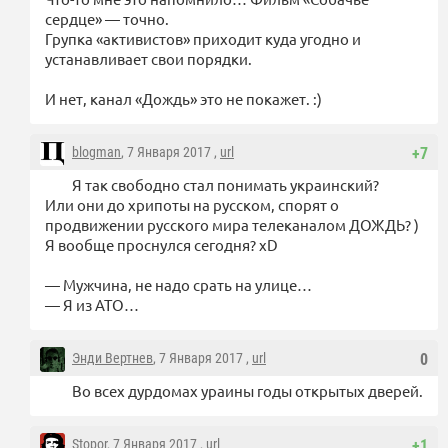
сердце» — точно.
Групка «активистов» приходит куда угодно и
устанавливает свои порядки.
И нет, канал «Дождь» это не покажет. :)
blogman
, 7 Января 2017 ,
url
+7
Я так свободно стал понимать украинский?
Или они до хрипоты на русском, спорят о
продвижении русского мира телеканалом ДОЖДЬ? )
Я вообще проснулся сегодня? xD
— Мужчина, не надо срать на улице…
— Я из АТО…
Энди Вертнев
, 7 Января 2017 ,
url
0
Во всех дурдомах ураины годы открытых дверей.
Stopor
, 7 Января 2017 ,
url
+1