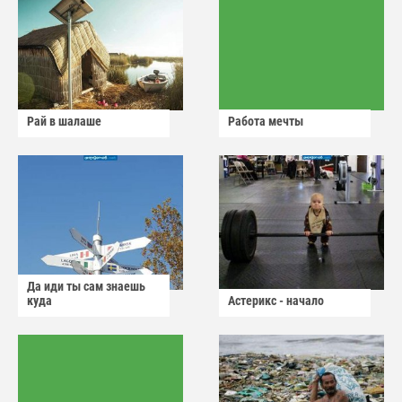
Рай в шалаше
Работа мечты
Да иди ты сам знаешь
куда
Астерикс - начало