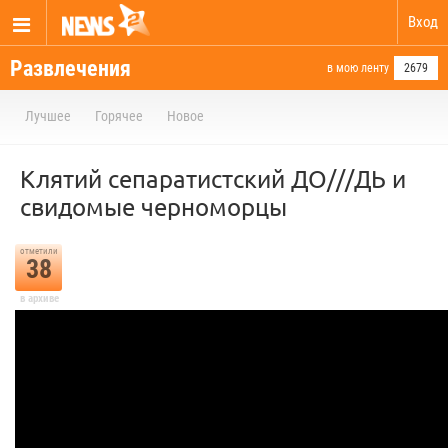
Вход
Развлечения
в мою ленту
2679
Лучшее
Горячее
Новое
Клятий сепаратистский ДО///ДЬ и
свидомые черноморцы
отметили
38
в архиве