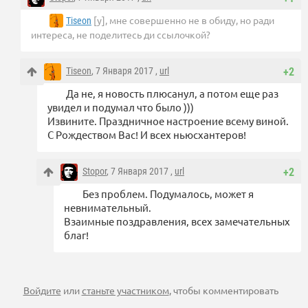
[у], мне совершенно не в обиду, но ради
Tiseon
интереса, не поделитесь ди ссылочкой?
Tiseon
, 7 Января 2017 ,
url
+2
Да не, я новость плюсанул, а потом еще раз
увидел и подумал что было )))
Извините. Праздничное настроение всему виной.
С Рождеством Вас! И всех ньюсхантеров!
Stopor
, 7 Января 2017 ,
url
+2
Без проблем. Подумалось, может я
невнимательный.
Взаимные поздравления, всех замечательных
благ!
Войдите
или
станьте участником
, чтобы комментировать