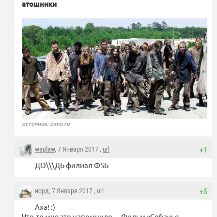
атошники
источник: oxvo.ru
waplaw
, 7 Января 2017 ,
url
+1
ДО\\\ДЬ филиал ФSБ
норд
, 7 Января 2017 ,
url
+5
Аха! :)
Что-то мне это напомнило… Фильм «Собачье