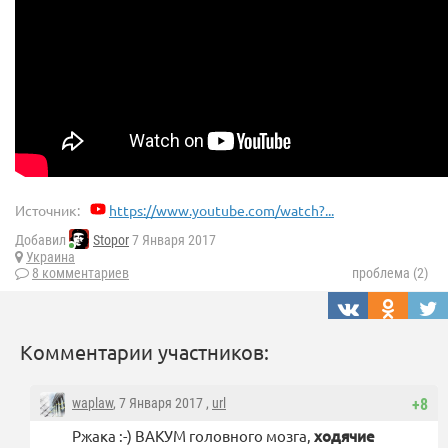
Источник:
https://www.youtube.com/watch?...
Добавил
Stopor
7 Января 2017
Украина
8 комментариев
проблема (2)
Комментарии участников:
waplaw
, 7 Января 2017 ,
url
+8
Ржака :-) ВАКУМ головного мозга,
ходячие