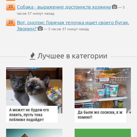
Собака - выражение достоинств хозяина
23
— 5
часов 37 минут назад
Вот, смотри: Горячая телочка ищет своего бугая.
23
Звоним?
— 5 часов 37 минут назад
Лучшее в категории
А может не будем его
Да были же сосиски, я ж
ловить, пусть тока
помню!!
поближе подойдет