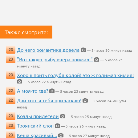
Также смотрите:
До чего романтика довела
23
— 5 часов 20 минут назад
"Вот такую рыбу вчера поймал!"
23
— 5 часов 21
минуту назад
Хорош поить голубя колой! это ж голимая химия!
23
— 5 часов 22 минуты назад
А моя-то где?
22
— 5 часов 23 минуты назад
Дай хоть я тебя приласкаю!
22
— 5 часов 24 минуты
назад
Козлы прилетели
23
— 5 часов 25 минут назад
Троянский слон
23
— 5 часов 26 минут назад
Кеша красивый...
23
— 5 часов 27 минут назад