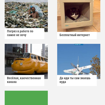
Погряз в работе по
самое не хочу
Бесплатный интернет
Весёлая, какчественная
Да иди ты сам знаешь
какаха
куда