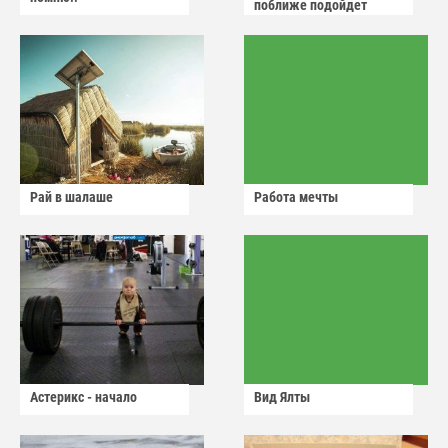
поближе подойдет
Рай в шалаше
Работа мечты
Астерикс - начало
Вид Ялты