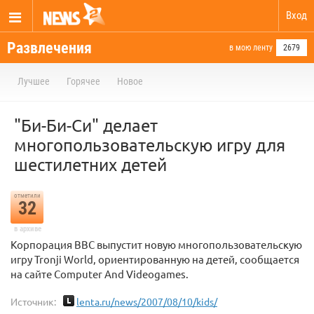
Вход
Развлечения
в мою ленту
2679
Лучшее
Горячее
Новое
"Би-Би-Си" делает
многопользовательскую игру для
шестилетних детей
отметили
32
в архиве
Корпорация BBC выпустит новую многопользовательскую
игру Tronji World, ориентированную на детей, сообщается
на сайте Computer Аnd Videogames.
Источник:
lenta.ru/news/2007/08/10/kids/