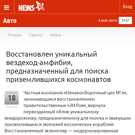
Вход
Авто
в мою ленту
3157
Лучшее
Горячее
Новое
Восстановлен уникальный
вездеход-амфибия,
предназначенный для поиска
приземлившихся космонавтов
Частная компания «Механосборочный цех № 6»,
отметили
18
занимающаяся восстановлением
правительственных «ЗИЛов», вернула
в архиве
первозданный облик уникальному
внедорожнику, предназначенному для поиска и эвакуации
приземлившихся экипажей космических кораблей.
Восстановленный экземпляр — модернизированная