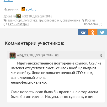
Источник:
st-kt.ru
Добавил
st-kt
30 Декабря 2016
транспорт
,
логистика
,
грузоперевозки
,
спецтехника
Россия
1 комментарий
проблема (6)
Комментарии участников:
oleg_ws
, 30 Декабря 2016 ,
url
0
Идет множественное повторение ссылок. Ссылка
на текст отсутствует. Часть ссылок вообще выдают
404 ошибку. Явно низкокачественный СЕО-спам,
выполненный очень
непрофессионально.
Сама новость, если была бы правильно оформлена
была бы интересна. Но, увы, ее по существу и нет!