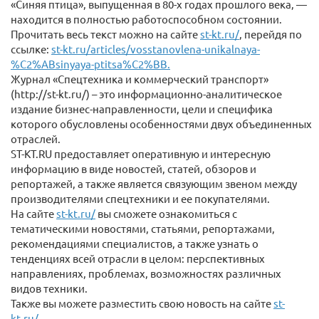
«Синяя птица», выпущенная в 80-х годах прошлого века, —
находится в полностью работоспособном состоянии.
Прочитать весь текст можно на сайте
st-kt.ru/
, перейдя по
ссылке:
st-kt.ru/articles/vosstanovlena-unikalnaya-
%C2%ABsinyaya-ptitsa%C2%BB.
Журнал «Спецтехника и коммерческий транспорт»
(http://st-kt.ru/) – это информационно-аналитическое
издание бизнес-направленности, цели и специфика
которого обусловлены особенностями двух объединенных
отраслей.
ST-KT.RU предоставляет оперативную и интересную
информацию в виде новостей, статей, обзоров и
репортажей, а также является связующим звеном между
производителями спецтехники и ее покупателями.
На сайте
st-kt.ru/
вы сможете ознакомиться с
тематическими новостями, статьями, репортажами,
рекомендациями специалистов, а также узнать о
тенденциях всей отрасли в целом: перспективных
направлениях, проблемах, возможностях различных
видов техники.
Также вы можете разместить свою новость на сайте
st-
kt.ru/