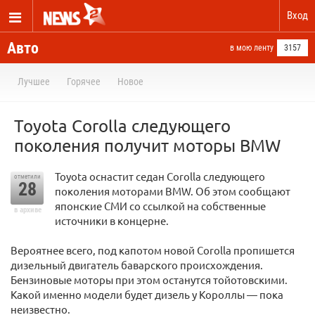
Вход
Авто
в мою ленту
3157
Лучшее
Горячее
Новое
Toyota Corolla следующего
поколения получит моторы BMW
Toyota оснастит седан Corolla следующего
отметили
28
поколения моторами BMW. Об этом сообщают
японские СМИ со ссылкой на собственные
в архиве
источники в концерне.
Вероятнее всего, под капотом новой Corolla пропишется
дизельный двигатель баварского происхождения.
Бензиновые моторы при этом останутся тойотовскими.
Какой именно модели будет дизель у Короллы — пока
неизвестно.