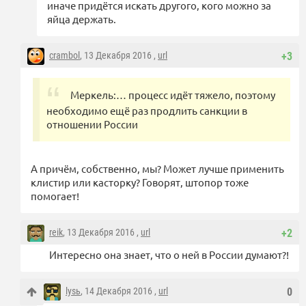
иначе придётся искать другого, кого можно за
яйца держать.
crambol
, 13 Декабря 2016 ,
url
+3
Меркель:… процесс идёт тяжело, поэтому
необходимо ещё раз продлить санкции в
отношении России
А причём, собственно, мы? Может лучше применить
клистир или касторку? Говорят, штопор тоже
помогает!
reik
, 13 Декабря 2016 ,
url
+2
Интересно она знает, что о ней в России думают?!
lysь
, 14 Декабря 2016 ,
url
0