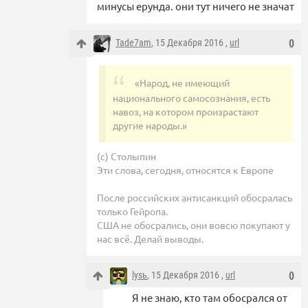
минусы ерунда. они тут ничего не значат
Tade7am
, 15 Декабря 2016 ,
url
0
«Народ, не имеющий
национального самосознания, есть
навоз, на котором произрастают
другие народы.»
(с) Столыпин
Эти слова, сегодня, относятся к Европе
После российских антисанкций обосралась
только Гейропа.
США не обосрались, они вовсю покупают у
нас всё. Делай выводы.
lysь
, 15 Декабря 2016 ,
url
0
Я не знаю, кто там обосрался от