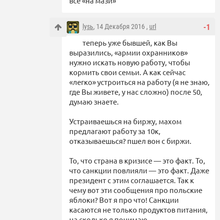
всё «на мази»
lysь
, 14 Декабря 2016 ,
url
-1
теперь уже бывшей, как Вы
выразились, «армии охранников»
нужно искать новую работу, чтобы
кормить свои семьи. А как сейчас
«легко» устроиться на работу (я не знаю,
где Вы живете, у нас сложно) после 50,
думаю знаете.
Устраиваешься на биржу, махом
предлагают работу за 10к,
отказываешься? пшел вон с биржи.
То, что страна в кризисе — это факт. То,
что санкции повлияли — это факт. Даже
президент с этим соглашается. Так к
чему вот эти сообщения про польские
яблоки? Вот я про что! Санкции
касаются не только продуктов питания,
на сколько я понимаю.