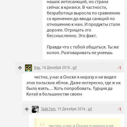
наших антисанкций, но страна
сейчас в кризисе. В частности,
безработица выросла по сравнению
со временем до ввода санкций по
отношению к нам. И продукты стали
дороже. Отрицать это
бессмысленно. Это факт.
Правда что с тобой общаться. Ты же
холоп. Разговаривать не умеешь
lysь
, 14 Декабря 2016 ,
url
-1
честно, у нас в Омске я ниразу и не видел
этих польских яблок. Даже интересно, где ж их
было взять… Хоть попробовать. Турция да
Китай в большинстве своем
Tade7am
, 15 Декабря 2016 ,
url
-1
честно, у нас в Омске я ниразу и не