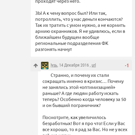
проходят через него.
ЗЫ А к чему вопрос был? Или так,
потроллить, что у нас деньги кончаются?
Так их тратить с умом нужно, а не кормить
армию охранников. Я не удивлюсь, если в
ближайшем будущем вообще
региональные подразделения ФК
разгонять начнут
lysь
, 14 Декабря 2016 ,
url
-1
Странно, и почему их стали
сокращать именно в кризис… Почему
не занялись этой «оптимизацией»
раньше? А где людям работу искать
теперь? Особенно когда человеку за 50
и он бывший пограничник?
Посмотрите, как увеличилось
безработных! Вот я про что! Если у Вас
все хорошо, то я рад за Вас. Но не у всех