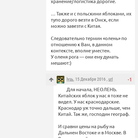
хранение/логистика дорогие.
… Также и с польскими яблоками, их
тупо дорого везти в Омск, если
можно завезти с Китая.
Следовательно термин «олень» по
отношению к Вам, в данном
контексте, вполне уместен.
У оленя рога — они ему думать
мешают:)
lysь
, 15 Декабря 2016 ,
url
-1
Для начала, НЕОЛЕНЬ.
Китайских яблок у нас я тоже не
видел. У нас краснодарские.
Краснодар уж точно дальше, чем
Китай. Так же, господин географ.
И сравни цены на рыбу на
Дальнем Востоке и в Москве. В