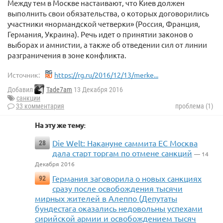
Между тем в Москве настаивают, что Киев должен
выполнить свои обязательства, о которых договорились
участники «нормандской четверки» (Россия, Франция,
Германия, Украина). Речь идет о принятии законов о
выборах и амнистии, а также об отведении сил от линии
разграничения в зоне конфликта.
Источник:
https://rg.ru/2016/12/13/merke...
Добавил
Tade7am
13 Декабря 2016
санкции
33 комментария
проблема (1)
На эту же тему:
Die Welt: Накануне саммита ЕС Москва
28
дала старт торгам по отмене санкций
— 14
Декабря 2016
Германия заговорила о новых санкциях
92
сразу после освобождения тысячи
мирных жителей в Алеппо (Депутаты
бундестага оказались недовольны успехами
сирийской армии и освобождением тысяч