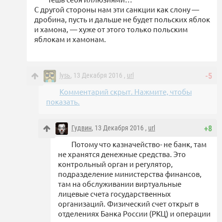
С другой стороны нам эти санкции как слону —
дробина, пусть и дальше не будет польских яблок
и хамона, — хуже от этого только польским
яблокам и хамонам.
lysь
, 13 Декабря 2016 ,
url
-5
Комментарий скрыт. Нажмите, чтобы
показать.
Гудвин
, 13 Декабря 2016 ,
url
+8
Потому что казначейство- не банк, там
не хранятся денежные средства. Это
контрольный орган и регулятор,
подразделение министерства финансов,
там на обслуживании виртуальные
лицевые счета государственных
организаций. Физический счет открыт в
отделениях Банка России (РКЦ) и операции