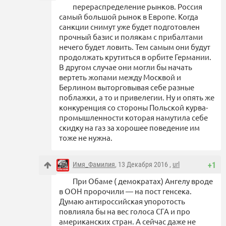
перераспределение рынков. Россия
самый большой рынок в Европе. Когда
санкции снимут уже будет подготовлен
прочный базис и полякам с прибалтами
нечего будет ловить. Тем самым они будут
продолжать крутиться в орбите Германии.
В другом случае они могли бы начать
вертеть жопами между Москвой и
Берлином выторговывая себе разные
поблажки, а то и привелегии. Ну и опять же
конкуренция со стороны Польской курва-
промышленности которая намутила себе
скидку на газ за хорошее поведение им
тоже не нужна.
Имя_Фамилия
, 13 Декабря 2016 ,
url
+1
При Обаме ( демократах) Ангелу вроде
в ООН пророчили — на пост генсека.
Думаю антироссийская упоротость
повлияла бы на вес голоса СГА и про
американских стран. А сейчас даже не