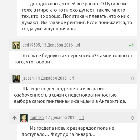
догадываюсь, что ей всё равно. О Путине же
тоже в мире кто-то плохо думает, так же много
тех, кто и хорошо. Политикам плевать, что о них
думают. Им главное рейтинг. Если понижается, то
тогда уже ищут причины
ded19505
, 13 Декабря 2016 ,
url
+4
Ято ж её бедную так перекосило? Самой тошно от
того, что говорит.
jzucen
, 14 Декабря 2016 ,
url
0
Ща еще госдеп подтянется и выразит
озабоченность в связи с недемократичностью
выбора самок пингвинами-самцами в Антарктиде.
Tamriko
, 17 Декабря 2016 ,
url
0
Из госдепа новых разнарядок пока не
поступало… Ждут до 19 января…