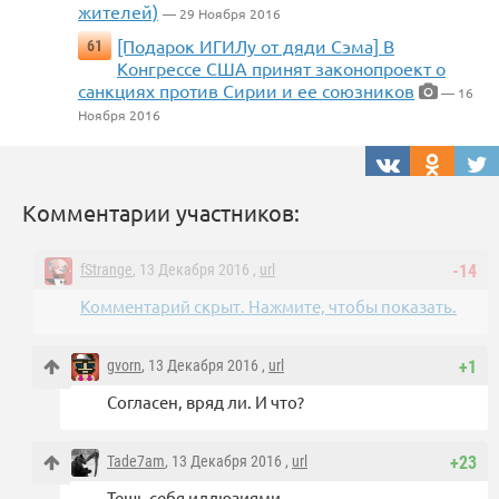
жителей)
— 29 Ноября 2016
[Подарок ИГИЛу от дяди Сэма] В
61
Конгрессе США принят законопроект о
санкциях против Сирии и ее союзников
— 16
Ноября 2016
Комментарии участников:
fStrange
, 13 Декабря 2016 ,
url
-14
Комментарий скрыт. Нажмите, чтобы показать.
gvorn
, 13 Декабря 2016 ,
url
+1
Согласен, вряд ли. И что?
Tade7am
, 13 Декабря 2016 ,
url
+23
Тешь себя иллюзиями…