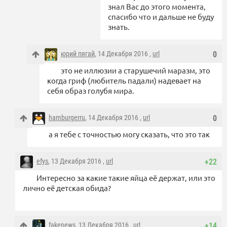
знал Вас до этого момента,
спасибо что и дальше не буду
знать.
юрий пягай
, 14 Декабря 2016 ,
url
0
это не иллюзии а старушечий маразм, это
когда гриф (любитель падали) надевает на
себя образ голубя мира.
hamburgerru
, 14 Декабря 2016 ,
url
0
а я тебе с точностью могу сказать, что это так
efys
, 13 Декабря 2016 ,
url
+22
Интересно за какие такие яйца её держат, или это
лично её детская обида?
fakenews
, 13 Декабря 2016 ,
url
+14