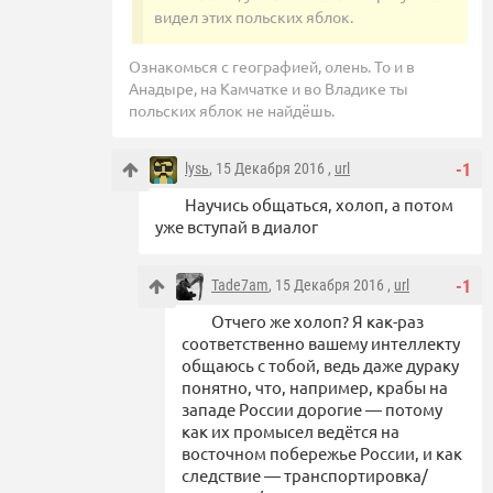
видел этих польских яблок.
Ознакомься с географией, олень. То и в
Анадыре, на Камчатке и во Владике ты
польских яблок не найдёшь.
lysь
, 15 Декабря 2016 ,
url
-1
Научись общаться, холоп, а потом
уже вступай в диалог
Tade7am
, 15 Декабря 2016 ,
url
-1
Отчего же холоп? Я как-раз
соответственно вашему интеллекту
общаюсь с тобой, ведь даже дураку
понятно, что, например, крабы на
западе России дорогие — потому
как их промысел ведётся на
восточном побережье России, и как
следствие — транспортировка/