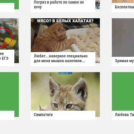
Погряз в работе по самое не
хочу
Бесплатны
ле
Любят...наверное специально
е ЕГЭ
для меня мышек налепили...
Зримая м
Симпатяги
Любовь Ти