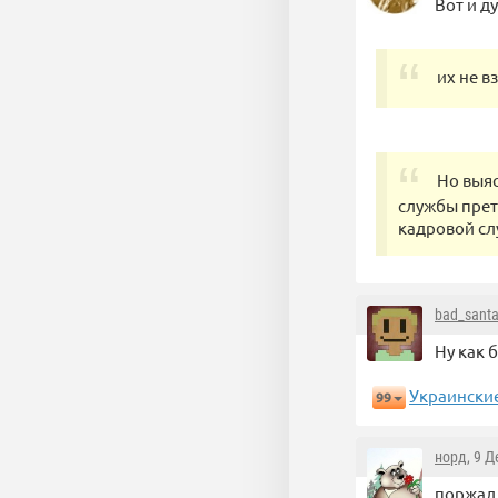
Вот и д
их не в
Но выяс
службы прет
кадровой слу
bad_sant
Ну как 
Украинские
99
норд
, 9 
поржал 