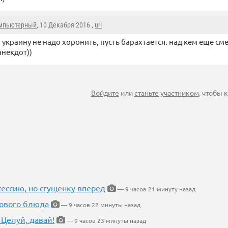
омпьютерный
, 10 Декабря 2016 ,
url
и украину не надо хоронить, пусть барахтается. над кем еще см
анекдот))
Войдите
или
станьте участником
, чтобы
ессию, но сгущенку вперед
— 9 часов 21 минуту назад
нового блюда
— 9 часов 22 минуты назад
 Целуй, давай!
— 9 часов 23 минуты назад