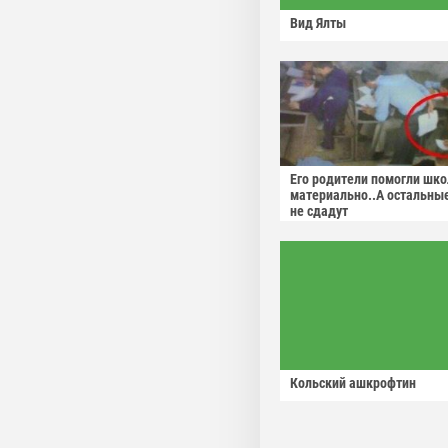
Вид Ялты
Его родители помогли шко
материально..А остальны
не сдадут
Кольский ашкрофтин