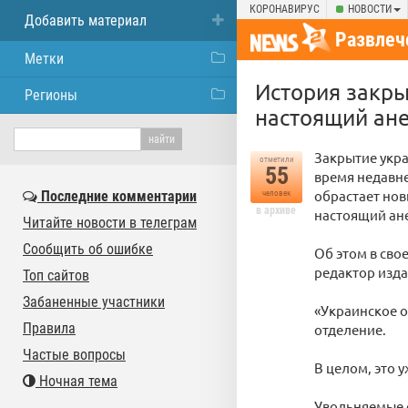
КОРОНАВИРУС
НОВОСТИ
Добавить материал
Развлеч
Метки
История закры
Регионы
настоящий ан
Закрытие укра
отметили
55
время недавне
обрастает но
Последние комментарии
человек
в архиве
настоящий ан
Читайте новости в телеграм
Сообщить об ошибке
Об этом в сво
редактор изда
Топ сайтов
Забаненные участники
«Украинское о
Правила
отделение.
Частые вопросы
В целом, это у
Ночная тема
Увольняемые с