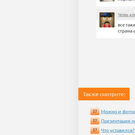
Червь к
все так
страна-
Также смотрите:
Можно и фотос
27
Презентация 
27
Что уставился?
27