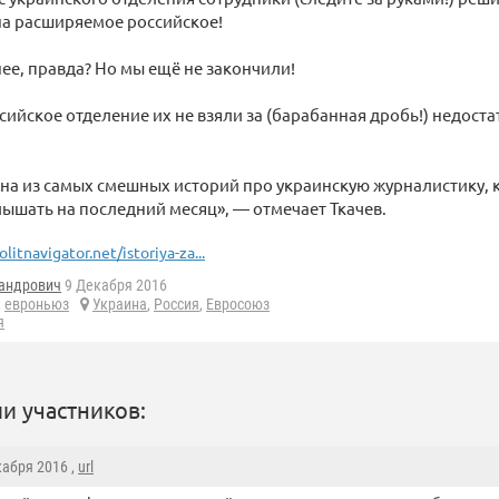
на расширяемое российское!
ее, правда? Но мы ещё не закончили!
оссийское отделение их не взяли за (барабанная дробь!) недост
дна из самых смешных историй про украинскую журналистику,
ышать на последний месяц», — отмечает Ткачев.
olitnavigator.net/istoriya-za...
андрович
9 Декабря 2016
,
евроньюз
Украина
,
Россия
,
Евросоюз
я
и участников:
кабря 2016 ,
url