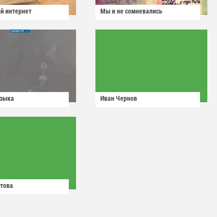
й интернет
Мы и не сомневались
узыка
Иван Чернов
това