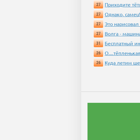
Приходите тёт
27
Однако, самец!
27
Это нарисовал
27
Волга - машин
27
Бесплатный ин
31
О....тёпленькая
26
Куда летим ш
26