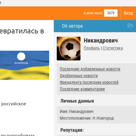
И
Вход
в мою ленту
2679
Об авторе
евратилась в
Никандрович
Профиль
|
Статистика
Последние добавленные новости
Одобренные новости
Френдлента последних новостей
Последние комментарии
Личные данные
 российское
Имя: Никандрович
Местоположение: Н.Новгород
Репутация:
или попробовать