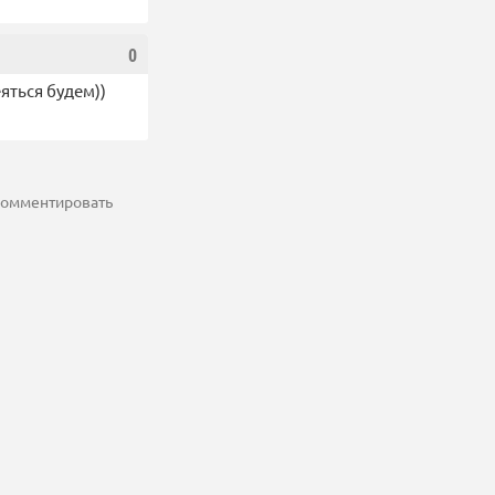
0
еяться будем))
 комментировать