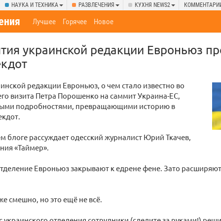
НАУКА И ТЕХНИКА
РАЗВЛЕЧЕНИЯ
КУХНЯ NEWS2
КОММЕНТАРИ
ения
Лучшее
Горячее
Новое
тия украинской редакции Евроньюз пр
екдот
инской редакции Евроньюз, о чем стало известно во
го визита Петра Порошенко на саммит Украина-ЕС,
выми подробностями, превращающими историю в
екдот.
ем блоге рассуждает одесский журналист Юрий Ткачев,
ния «Таймер».
тделение Евроньюз закрывают к едрене фене. Зато расширяют
же смешно, но это ещё не всё.
 украинского отделения сотрудники (следите за руками!) реш