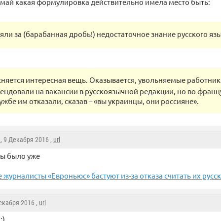
умай какая формулировка действительно имела место быть:
зяли за (барабанная дробь!) недостаточное знание русского язы
няется интересная вещь. Оказывается, увольняемые работник
ендовали на вакансии в русскоязычной редакции, но во франц
жбе им отказали, сказав – «вы украинцы, они россияне».
a
, 9 Декабря 2016 ,
url
бы было уже
 журналисты «Евроньюс» бастуют из-за отказа считать их русс
Декабря 2016 ,
url
:)