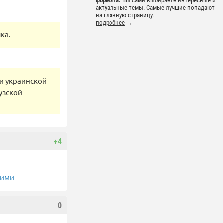
формата.
Вы сами выбираете интересные и
актуальные темы. Самые лучшие попадают
на главную страницу.
подробнее
→
ка.
и украинской
узской
+4
кими
0