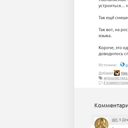
устроиться… 
Так ещё смешн
Так вот, на р
языка.
Короче, это о
доводилось сл
Источник:
p
Добавил
Ник
журналистика
4 комментари
Комментари
skrt
, 9 Де