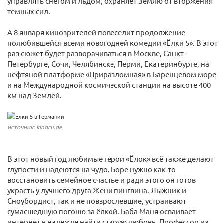
управлять снегом и льдом, охраняет Землю от вторжения
темных сил.
А 8 января кинозрителей повеселит продолжение
полюбившейся всеми новогодней комедии «Ёлки 5». В этот
раз сюжет будет разворачиваться в Москве, Санкт-
Петербурге, Сочи, Челябинске, Перми, Екатеринбурге, на
нефтяной платформе «Приразломная» в Баренцевом море
и на Международной космической станции на высоте 400
км над Землей.
источник: kinoru.de
В этот новый год любимые герои «Ёлок» всё также делают
глупости и надеются на чудо. Боре нужно как-то
восстановить семейное счастье и ради этого он готов
украсть у лучшего друга Жени пингвина. Лыжник и
Сноубордист, так и не повзрослевшие, устраивают
сумасшедшую погоню за ёлкой. Баба Маня осваивает
интернет в надежде найти старую любовь. Профессор из