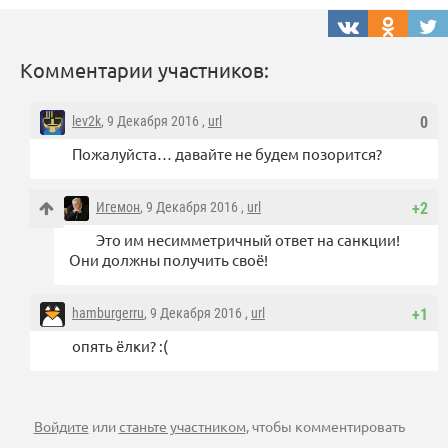
Комментарии участников:
lev2k
, 9 Декабря 2016 ,
url
0
Пожалуйста… давайте не будем позорится?
Игемон
, 9 Декабря 2016 ,
url
+2
Это им несимметричный ответ на санкции!
Они должны получить своё!
hamburgerru
, 9 Декабря 2016 ,
url
+1
опять ёлки? :(
Войдите
или
станьте участником
, чтобы комментировать