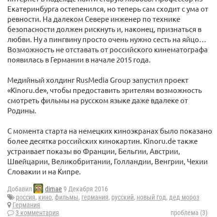
Екатеринбурга остепенился, но теперь сам сходит с ума от
ревности. На далеком Севере инженер по технике
безопасности должен рискнуть и, наконец, признаться в
любви. Ну а пингвину просто очень нужно сесть на яйцо…
Возможность не отставать от российского кинематографа
появилась в Германии в начале 2015 года.
Медийный холдинг RusMedia Group запустил проект
«Kinoru.de», чтобы предоставить зрителям возможность
смотреть фильмы на русском языке даже вдалеке от
Родины.
С момента старта на немецких киноэкранах было показано
более десятка российских кинокартин. Kinoru.de также
устраивает показы во Франции, Бельгии, Австрии,
Швейцарии, Великобритании, Голландии, Венгрии, Чехии
Словакии и на Кипре.
Добавил
dimae
9 Декабря 2016
россия
,
кино
,
фильмы
,
германия
,
русский
,
новый год
,
дед мороз
Германия
3 комментария
проблема (3)