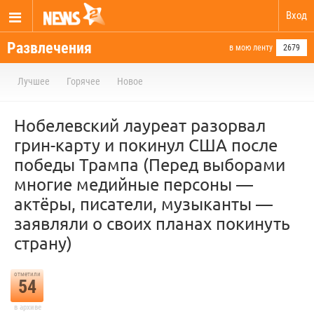
Вход
Развлечения
в мою ленту
2679
Лучшее
Горячее
Новое
Нобелевский лауреат разорвал
грин-карту и покинул США после
победы Трампа (Перед выборами
многие медийные персоны —
актёры, писатели, музыканты —
заявляли о своих планах покинуть
страну)
отметили
54
в архиве