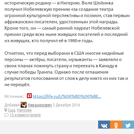
историческую родину — в Нигерию. Воле Шойинка
получил Нобелевскую премию «за создание театра
огромной культурной перспективы и поэзии», став первым
африканским писателем, удостоенным этой награды.
Кроме того, он — самый ранний лауреат Нобелевской
премии среди всех ныне живущих писателей и последний
из живущих, кто получил её в 1980-е годы.
Отметим, что перед выборами в США многие медийные
персоны — актёры, писатели, музыканты — заявляли о
своих планах покинуть страну и переехать в Канаду в
случае победы Трампа. Однако после оглашения
результатов голосования от слов к делу никто из них так и
не перешёл.
Источник:
https://life.ru/t/%D0%BD%D0%BE...
Добавил
Никандрович
2 Декабря 2016
Сша
,
Нигерия
15 комментариев