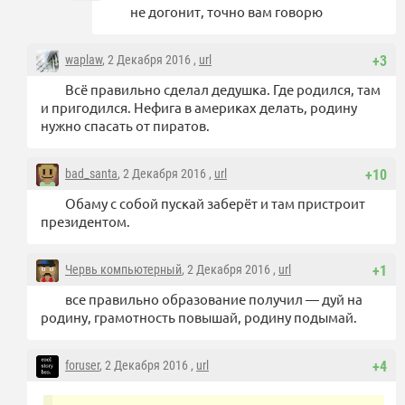
не догонит, точно вам говорю
waplaw
, 2 Декабря 2016 ,
url
+3
Всё правильно сделал дедушка. Где родился, там
и пригодился. Нефига в америках делать, родину
нужно спасать от пиратов.
bad_santa
, 2 Декабря 2016 ,
url
+10
Обаму с собой пускай заберёт и там пристроит
президентом.
Червь компьютерный
, 2 Декабря 2016 ,
url
+1
все правильно образование получил — дуй на
родину, грамотность повышай, родину подымай.
foruser
, 2 Декабря 2016 ,
url
+4