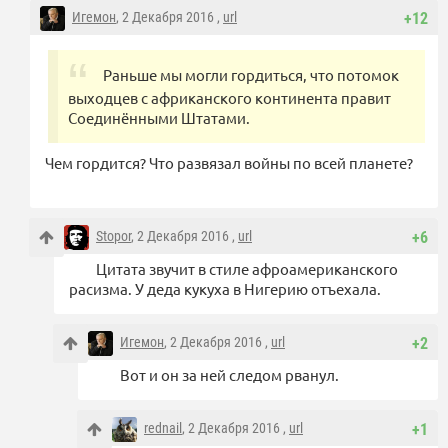
Игемон
, 2 Декабря 2016 ,
url
+12
Раньше мы могли гордиться, что потомок
выходцев с африканского континента правит
Соединёнными Штатами.
Чем гордится? Что развязал войны по всей планете?
Stopor
, 2 Декабря 2016 ,
url
+6
Цитата звучит в стиле афроамериканского
расизма. У деда кукуха в Нигерию отъехала.
Игемон
, 2 Декабря 2016 ,
url
+2
Вот и он за ней следом рванул.
rednail
, 2 Декабря 2016 ,
url
+1