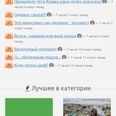
Приходите тётя Кошка нашу детку покачать!
27
— 7
часов 6 минут назад
Однако, самец!!!
27
— 7 часов 7 минут назад
Это нарисовал сам дворник - юморист
27
— 7 часов 7
минут назад
Волга - машина для всей семьи
27
— 7 часов 9 минут
назад
Бесплатный интернет
29
— 7 часов 10 минут назад
О....тёпленькая пошла...
26
— 7 часов 11 минут назад
Куда летим шеф?
26
— 7 часов 12 минут назад
Лучшее в категории