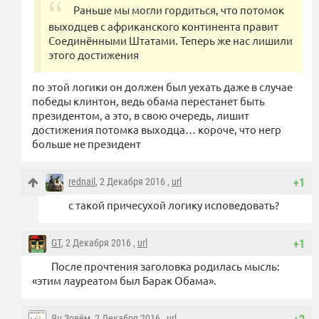
Раньше мы могли гордиться, что потомок
выходцев с африканского континента правит
Соединёнными Штатами. Теперь же нас лишили
этого достижения
по этой логики он должен был уехать даже в случае
победы клинтон, ведь обама перестанет быть
президентом, а это, в свою очередь, лишит
достижения потомка выходца… короче, что негр
больше не президент
rednail
, 2 Декабря 2016 ,
url
+1
с такой причесухой логику исповедовать?
GT
, 2 Декабря 2016 ,
url
+1
После прочтения заголовка родилась мысль:
«этим лауреатом был Барак Обама».
Ян Зовём
, 2 Декабря 2016 ,
url