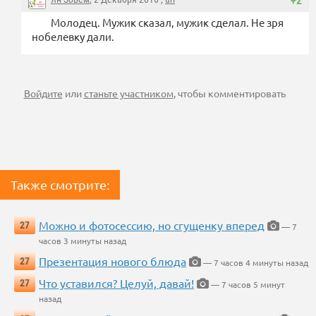
+2
Молодец. Мужик сказал, мужик сделал. Не зря
нобелевку дали.
Войдите
или
станьте участником
, чтобы комментировать
Также смотрите:
Можно и фотосессию, но сгущенку вперед
27
— 7
часов 3 минуты назад
Презентация нового блюда
27
— 7 часов 4 минуты назад
Что уставился? Целуй, давай!
27
— 7 часов 5 минут
назад