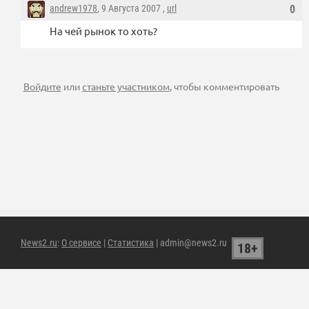
andrew1978
, 9 Августа 2007 ,
url
0
На чей рынок то хоть?
Войдите
или
станьте участником
, чтобы комментировать
News2.ru
:
О сервисе
|
Статистика
| admin@news2.ru
18+