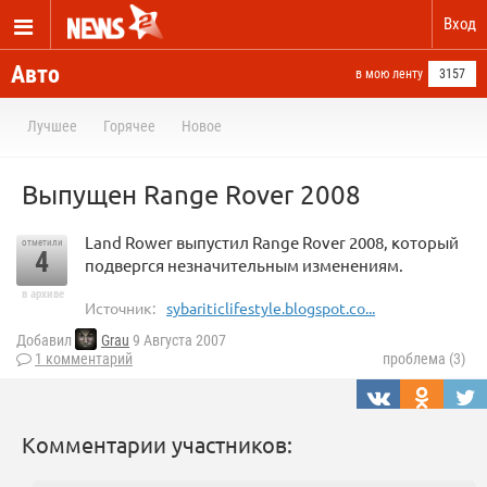
Вход
Авто
в мою ленту
3157
Лучшее
Горячее
Новое
Выпущен Range Rover 2008
Land Rower выпустил Range Rover 2008, который
отметили
4
подвергся незначительным изменениям.
в архиве
Источник:
sybariticlifestyle.blogspot.co...
Добавил
Grau
9 Августа 2007
1 комментарий
проблема (3)
Комментарии участников: