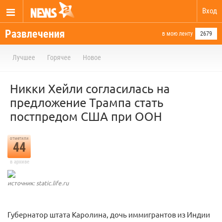
Вход
Развлечения
в мою ленту
2679
Лучшее
Горячее
Новое
Никки Хейли согласилась на
предложение Трампа стать
постпредом США при ООН
отметили
44
в архиве
источник: static.life.ru
Губернатор штата Каролина, дочь иммигрантов из Индии