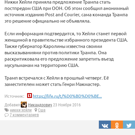
Никки Хейли приняла предложение Трампа стать
постпредом США при ООН. Об этом сообщил анонимный
источник изданию Post and Courier, сама команда Трампа
это решение официально не объявляла.
Если информация подтвердится, то Хейли станет первой
женщиной в правительстве избранного президента США.
Также губернатор Каролины известна своими
высказываниями против политики Трампа. Она
раскритиковала его предложение запретить въезд
мусульманам на территорию США.
Трамп встречался с Хейли в прошлый четверг. Её
заместителем может стать Генри Макмастер.
Источник:
https://life.ru/t/%D0%BD%D0%BE...
Добавил
Никандрович
23 Ноября 2016
никки хейли
Сша
7 комментариев