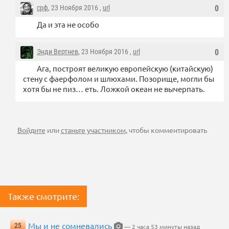
срф
, 23 Ноября 2016 ,
url
0
Да и эта не особо
Энди Вертнев
, 23 Ноября 2016 ,
url
0
Ага, построят великую европейскую (китайскую)
стену с фаерфолом и шлюхами. Позорище, могли бы
хотя бы не пиз… еть. Ложкой океан не вычерпать.
Войдите
или
станьте участником
, чтобы комментировать
Также смотрите:
Мы и не сомневались
25
— 2 часа 53 минуты назад