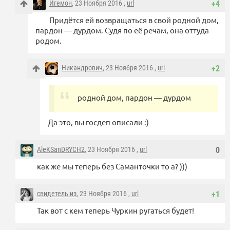
Игемон
, 23 Ноября 2016 ,
url
+4
Придётся ей возвращаться в свой родной дом,
пардон — дурдом. Судя по её речам, она оттуда
родом.
Никандрович
, 23 Ноября 2016 ,
url
+2
родной дом, пардон — дурдом
Да это, вы госдеп описали :)
AleKSanDRYCH2
, 23 Ноября 2016 ,
url
0
как же мы теперь без Саманточки то а? )))
свидетель из
, 23 Ноября 2016 ,
url
+1
Так вот с кем теперь Чуркин ругаться будет!