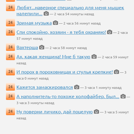
Любят...наверное специально для меня мышек
24
налепили...
— 2 часа 54 минуты назад
Зримая музыка
24
— 2 часа 56 минут назад
Спи спокойно, хозяин - я тебя охраняю!
24
— 2 часа
57 минут назад
Вахтерша
24
— 2 часа 58 минут назад
Ах, какая женщина! Мне б такую
24
— 2 часа 59 минут
назад
И порох в пороховницах и стулья крепкие!
24
— 3
часа 0 минут назад
Кажется замаскировался
24
— 3 часа 1 минуту назад
А наполнитель-то похоже холофайбер. Был...
24
—
3 часа 3 минуты назад
Ну поверни личико, дай поцелую
24
— 3 часа 5 минут
назад