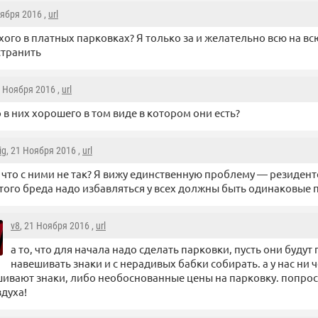
оября 2016 ,
url
хого в платных парковках? Я только за и желательно всю на в
странить
1 Ноября 2016 ,
url
о в них хорошего в том виде в котором они есть?
ig
, 21 Ноября 2016 ,
url
 что с ними не так? Я вижу единственную проблему — резиден
того бреда надо избавляться у всех должны быть одинаковые 
v8
, 21 Ноября 2016 ,
url
а то, что для начала надо сделать парковки, пусть они будут
навешивать знаки и с нерадивых бабки собирать. а у нас ни ч
ивают знаки, либо необоснованные цены на парковку. попрост
здуха!