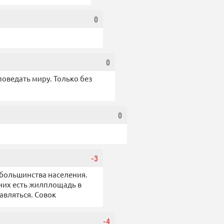
0
0
поведать миру. Только без
0
-3
 большинства населения.
 них есть жилплощадь в
авляться. Совок
-4