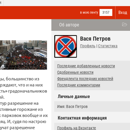
И
Вход
в мою ленту
3157
Об авторе
Вася Петров
Профиль
|
Статистика
Последние добавленные новости
Одобренные новости
цы, большинство из
Френдлента последних новостей
рждают, что и на них
Последние комментарии
ость» градоначальников
Личные данные
ий.
ктур разрешение на
Имя: Вася Петров
активные горожане из
 парковок вообще и их
Контактная информация
яц. И, судя по настрою
лучат разрешение
Профиль на Вконтакте