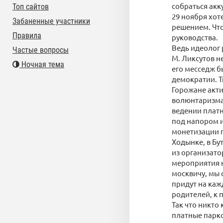
собраться акку
Топ сайтов
29 ноября хот
Забаненные участники
решением. Чт
Правила
руководства.
Ведь идеолог 
Частые вопросы
М. Ликсутов не
Ночная тема
его месседж б
демократии. Т
Горожане акти
волюнтаризма 
ведении платн
под напором и
монетизации п
Ходынке, в Бу
из организато
мероприятия н
москвичу, мы 
придут на каж
родителей, к 
Так что никто
платные парк