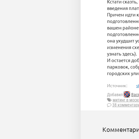
Кстати сказть
введения плат
Причем идти к
подготовленн
вашем районе 
подготовленно
она ухудшит у
изменения схе
узнать здесь).
И остается до
парковок, соб
городских ули
Источник:
s
Добавил
Вас
митинг в моск
38 комментар
Комментари