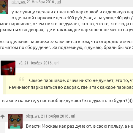
oleg_ws
, 21 Ноября 2016 ,
url
у нас улицу сделали с платной парковкой и отдельную па
отдельной парковке цена 100 руб./час, а на улице 40 руб./
мое паршивое, о чем никто не думает, это то, что те, кто сюда
рковаться во дворах, где и так каждое парковочное место на уч
вся отдельная парковка заключается в том, что огородили мес
томатом по сбору денег. За подземную, я думаю, брали бы все 
v8
, 21 Ноября 2016 ,
url
Самое паршивое, о чем никто не думает, это то, ч
начинают парковаться во дворах, где и так каждое парково
вы мне скажите, у нас вообще думают? кто думать то будет? )))
oleg_ws
, 21 Ноября 2016 ,
url
Власти Москвы как раз думают, в свою пользу, а н