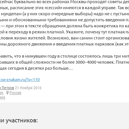
, сейчас буквально во всех районах Москвы проходят советы де
ных, расписание этих «сессий» имеются в каждой управе. Так во
 мундепам (а у них скоро очередные выборы) надо не с пустыми
ыми и обоснованными требованиями не допустить введения п
— при этом в тексте обращения должна быть конкретика по к
й к переходу в режим платной. Укажите, почему тут платная п
словия жизни жителей. Возможно, вам самим стоит организова
мы дорожного движения и введения платных парковок (как эт
бавить, что в минувшем году в столице состоялось лишь три м
равших в общей сложности не более 3000−4000 человек. Плат
цах сегодня в десятки раз больше…
top-znakam.ru/?p=110
я Петров
21 Ноября 2016
ве
Россия
иев
и участников: