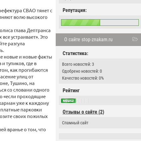
рефектура СВАО тянет с
Репутация:
лняют волю высокого
олиса глава Дептранса
 все устраивает». Это
О сайте stop-znakam.ru
йте разгула
ь.
Статистика:
се новые и новые факты
и тупиков, где в
Всего новостей: 3
том, как прогибаются
Одобрено новостей: 0
асение улиц от
Качество новостей: 0%
оне, Тушино, на
ься со словами одного
Рейтинг
то «если проходящие
 карман уже к каждому
, платные парковки
Отзывы о сайте (2)
 возите своих пожилых
Спамный сайт
ей вранье о том, что