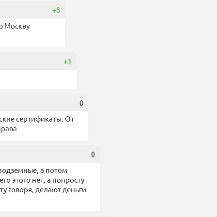
+3
сю Москву
+1
0
тские сертификаты. От
права
0
 подземные, а потом
его этого нет, а попросту
у говоря, делают деньги