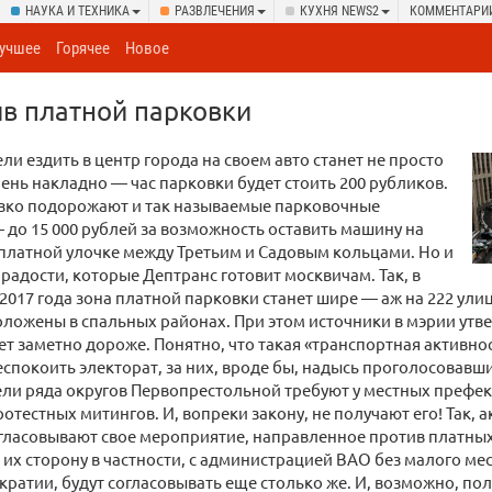
НАУКА И ТЕХНИКА
РАЗВЛЕЧЕНИЯ
КУХНЯ NEWS2
КОММЕНТАРИ
учшее
Горячее
Новое
в платной парковки
ли ездить в центр города на своем авто станет не просто
чень накладно — час парковки будет стоить 200 рубликов.
езко подорожают и так называемые парковочные
до 15 000 рублей за возможность оставить машину на
платной улочке между Третьим и Садовым кольцами. Но и
е радости, которые Дептранс готовит москвичам. Так, в
2017 года зона платной парковки станет шире — аж на 222 ули
ложены в спальных районах. При этом источники в мэрии утве
ет заметно дороже. Понятно, что такая «транспортная активн
еспокоить электорат, за них, вроде бы, надысь проголосовавш
ели ряда округов Первопрестольной требуют у местных префе
отестных митингов. И, вопреки закону, не получают его! Так, 
гласовывают свое мероприятие, направленное против платных
 их сторону в частности, с администрацией ВАО без малого мес
ратии, будут согласовывать еще столько же. И, возможно, по