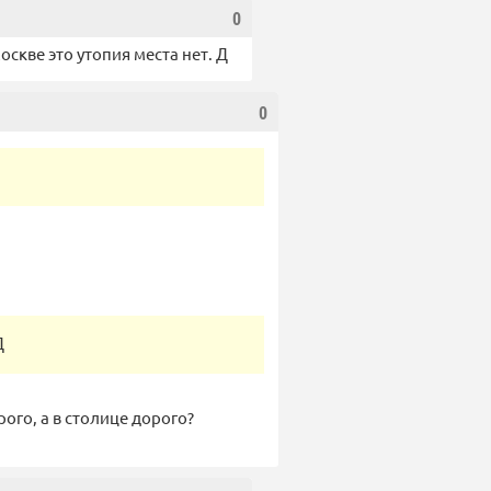
0
оскве это утопия места нет. Д
0
Д
рого, а в столице дорого?