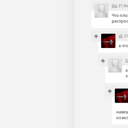
Gig
, 21 Н
Что пло
распро
v8
, 2
а чт
G
а
э
навеш
из во