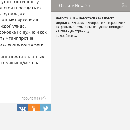
путатов по вопросу
О сайте News2.ru
т стоит посещать их.
 руками, а с
Новости 2.0 — новостной сайт нового
латных парковок в
формата.
Вы сами выбираете интересные и
аждой улице,
актуальные темы. Самые лучшие попадают
арковка не нужна и как
на главную страницу.
подробнее
→
ть мтинг против
о сделать, вы можете
итинга против платных
ных машино/мест на
проблема (14)