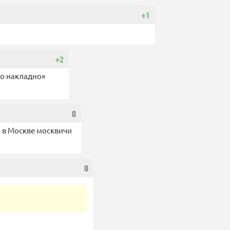
+1
+2
то накладно»
0
а в Москве москвичи
0