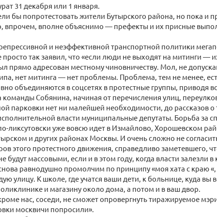
рат 31 декабря или 1 января.
ели бы попротестовать жители Бутырского района, но пока и п
о, впрочем, вполне объяснимо — префекты и их присные выпо
репрессивной и неэффективной транспортной политики мегап
 просто так заявил, что «если люди не выходят на митинги — их
ыл прямо адресован местному чиновничеству. Мол, не допуска
ипа, нет митинга — нет проблемы. Проблема, тем не менее, ест
вно объединяются в соцсетях в протестные группы, приводя в
команды Собянина, начиная от перечисления улиц, переулков 
ой парковки нет ни малейшей необходимости, до рассказов о 
сполнительной власти муниципальные депутаты. Борьба за сп
о-ликсутовски уже вовсю идет в Измайлово, Хорошевском рай
тырском и других районах Москвы. И очень сложно не согласит
ров этого протестного движения, справедливо заметевшего, ч
е будут массовыми, если и в этом году, когда власти залезли в
снова равнодушно промолчим по принципу «моя хата с краю «
дую улицу. К школе, где учатся ваши дети, к больнице, куда вы
поликлинике и магазину около дома, а потом и в ваш двор.
 кроме нас, соседи, не сможет опровергнуть тиражируемое мэри
овки москвичи попросили».