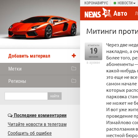
КОРОНАВИРУС
НОВОСТИ
Авто
Л
Митинги проти
Через две неде
отметили
19
накладно, а о
Добавить материал
Более того, р
человек
в архиве
абонементы — 
Метки
какой-нибудь 
это еще не вс
Регионы
самом начале 
которых распо
парковка стан
не может не б
И вот уже жит
Последние комментарии
проведение пр
Измайлово со
Читайте новости в телеграм
расползания в
Сообщить об ошибке
местной бюрок