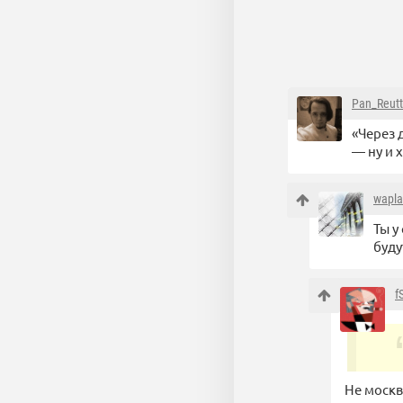
Pan_Reutt
«Через 
— ну и 
wapl
Ты у
буду
f
Не москв