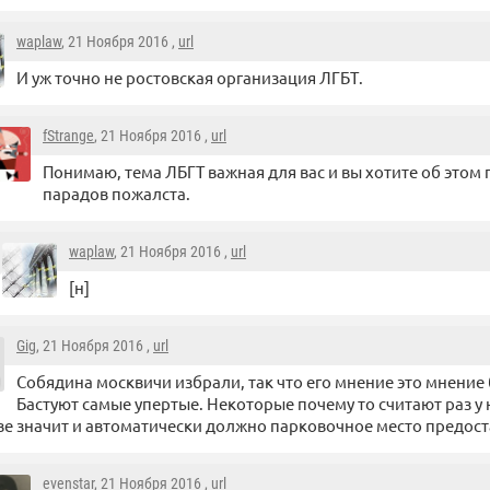
waplaw
, 21 Ноября 2016 ,
url
И уж точно не ростовская организация ЛГБТ.
fStrange
, 21 Ноября 2016 ,
url
Понимаю, тема ЛБГТ важная для вас и вы хотите об этом 
парадов пожалста.
waplaw
, 21 Ноября 2016 ,
url
[н]
Gig
, 21 Ноября 2016 ,
url
Собядина москвичи избрали, так что его мнение это мнение
Бастуют самые упертые. Некоторые почему то считают раз у
е значит и автоматически должно парковочное место предост
evenstar
, 21 Ноября 2016 ,
url