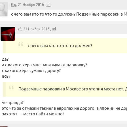
Gig
, 21 Ноября 2016 ,
url
с чего вам кто то что то должен? Подземные парковки в М
v8
, 21 Ноября 2016 ,
url
с чего вам кто то что то должен?
да?
а с какого хера мне навязывают парковку?
с какого хера сужают дорогу?
ась?
Подземные парковки в Москве это утопия места нет. 
че правда?
это что за отмазки такие? в европах не дорого, в японии не до
захотят — место найти можно!