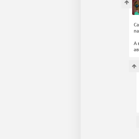
Са
па
А 
ав