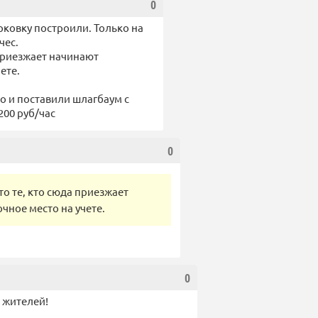
0
рковку построили. Только на
чес.
 приезжает начинают
ете.
то и поставили шлагбаум с
200 руб/час
0
то те, кто сюда приезжает
чное место на учете.
0
е жителей!