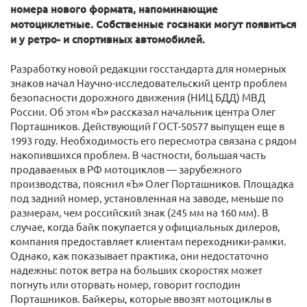
номера нового формата, напоминающие
мотоциклетные. Собственные госзнаки могут появиться
и у ретро- и спортивных автомобилей.
Разработку новой редакции госстандарта для номерных
знаков начал Научно-исследовательский центр проблем
безопасности дорожного движения (НИЦ БДД) МВД
России. Об этом «Ъ» рассказал начальник центра Олег
Порташников. Действующий ГОСТ-50577 выпущен еще в
1993 году. Необходимость его пересмотра связана с рядом
накопившихся проблем. В частности, большая часть
продаваемых в РФ мотоциклов — зарубежного
производства, пояснил «Ъ» Олег Порташников. Площадка
под задний номер, установленная на заводе, меньше по
размерам, чем российский знак (245 мм на 160 мм). В
случае, когда байк покупается у официальных дилеров,
компания предоставляет клиентам переходники-рамки.
Однако, как показывает практика, они недостаточно
надежны: поток ветра на больших скоростях может
погнуть или оторвать номер, говорит господин
Порташников. Байкеры, которые ввозят мотоциклы в