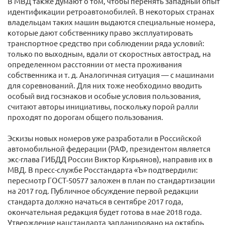
В МВД также думают о том, чтобы перенять западный опыт
идентификации ретроавтомобилей. В некоторых странах
владельцам таких машин выдаются специальные номера,
которые дают собственнику право эксплуатировать
транспортное средство при соблюдении ряда условий:
только по выходным, вдали от скоростных автострад, на
определенном расстоянии от места проживания
собственника и т. д. Аналогичная ситуация — с машинами
для соревнований. Для них тоже необходимо вводить
особый вид госзнаков и особые условия пользования,
считают авторы инициативы, поскольку порой ралли
проходят по дорогам общего пользования.
Эскизы новых номеров уже разработали в Российской
автомобильной федерации (РАФ, президентом является
экс-глава ГИБДД России Виктор Кирьянов), направив их в
МВД. В пресс-службе Росстандарта «Ъ» подтвердили:
пересмотр ГОСТ-50577 заложен в план по стандартизации
на 2017 год. Публичное обсуждение первой редакции
стандарта должно начаться в сентябре 2017 года,
окончательная редакция будет готова в мае 2018 года.
Утверждение нацстандарта запланировано на октябрь