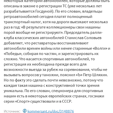
некоторых категорий автомобилей, которые должны быть
описаны в законе о регистрации ТС (уже несколько лет
разрабатывается Госдумой). По его словам, владельцы
ретроавтомобилей сегодня платят полноценный
транспортный налог, хотя на дороги выезжают несколько
раз в год: «В результате коллекционеры свои машины
порой вообще не регистрируют». Председатель ралли-
клуба классических автомобилей Станислав Соловьев
добавляет, что реставраторы восстанавливают
автомобили времен войны или менее старинные «Волги» и
«Победы», собирая по частям, и зарегистрировать их
сложно. Что касается спортивных автомобилей, то
регистрация их необходима прежде всего для
возможности выезда за рубеж на соревнования, чтобы не
вызывать вопросов у таможни, пояснил «Ъ» Петр Шляхин.
Но по факту это сделать почти невозможно, потому что
каждая такая машина с конструктивной точки зрения
уникальна. По его словам, спецномера для спортивных
машин есть в некоторых европейских странах, госзнаки
серии «Спорт» существовали и в СССР.
Источник:
kommersant.ru/doc/3148876