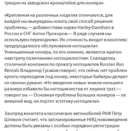
трещин на заводском кронштейне для номера».
«Крепления на различных моделях отличаются, для
каждой мы вынуждены искать свой способ решения
проблемы,— добавил глава марки Harley-Davidson в
России и СНГ Антон Прохоров.— В ряде случаев мы
используем переходники. Их стоимость входит в комплекс
предпродажного обслуживания мотоцикла».
Уменьшенные номера, по его мнению, являются «шагом
навстречу пожеланиям мотоциклистов». Совладелец
столичной компании по прокату мотоциклов Russian Run
Rentals Владимир Гусаков говорит, что сейчас нет проблем
купить переходник под номер, некоторые байкеры делают
их своими руками. «Но введение новых знаков меньшего
размера избавило бы мотоциклистов от лишних трат,—
говорит он.— Основная проблема больших номеров — их
внешний вид, он портит эстетику мотоцикла».
Зампред комитета классических автомобилей РАФ Петр
Шляхин считает, что запланированные НИЦ нововведения
должны быть увязаны с особым порядком регистрации