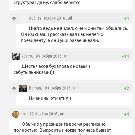
структура? да ну. слабо верится
X86
, 19 Ноября 2016 ,
url
+4
Никто ведь не видел, о чем они там общались.
Он им сказки рассказывал как нелегко
президенту, а они уши развешивали.
kastro
, 19 Ноября 2016 ,
url
+14
Шесть часов бухалова с новыми
сабутыльниками)))
Barban
, 19 Ноября 2016 ,
url
+2
Именины отметили
skrt
, 19 Ноября 2016 ,
url
+4
Обычно у президента время расписано
полностью. Выкроить иногда полчаса бывает