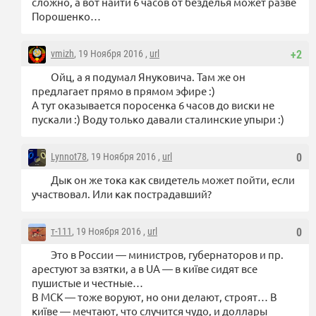
сложно, а вот найти 6 часов от безделья может разве
Порошенко…
vmizh
, 19 Ноября 2016 ,
url
+2
Ойц, а я подумал Януковича. Там же он
предлагает прямо в прямом эфире :)
А тут оказывается поросенка 6 часов до виски не
пускали :) Воду только давали сталинские упыри :)
Lynnot78
, 19 Ноября 2016 ,
url
0
Дык он же тока как свидетель может пойти, если
участвовал. Или как пострадавший?
т-111
, 19 Ноября 2016 ,
url
0
Это в России — министров, губернаторов и пр.
арестуют за взятки, а в UA — в київе сидят все
пушистые и честные…
В МСК — тоже воруют, но они делают, строят… В
київе — мечтают, что случится чудо, и доллары