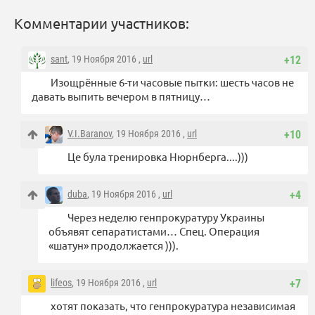
Комментарии участников:
sant
, 19 Ноября 2016 ,
url
+12
Изощрённые 6-ти часовые пытки: шесть часов не
давать выпить вечером в пятницу…
V.I.Baranov
, 19 Ноября 2016 ,
url
+10
Це була тренировка Нюрнберга....)))
duba
, 19 Ноября 2016 ,
url
+4
Через неделю генпрокуратуру Украины
объявят сепаратистами… Спец. Операция
«шатун» продолжается ))).
lifeos
, 19 Ноября 2016 ,
url
+7
хотят показать, что генпрокуратура независимая