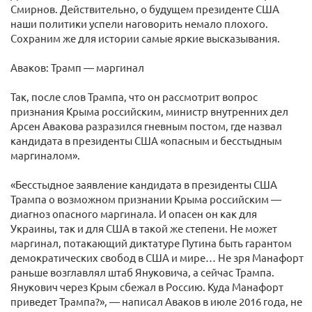
Смирнов. Действительно, о будущем президенте США
наши политики успели наговорить немало плохого.
Сохраним же для истории самые яркие высказывания.
Аваков: Трамп — маргинал
Так, после слов Трампа, что он рассмотрит вопрос
признания Крыма российским, министр внутренних дел
Арсен Авакова разразился гневным постом, где назвал
кандидата в президенты США «опасным и бесстыдным
маргиналом».
«Бесстыдное заявление кандидата в президенты США
Трампа о возможном признании Крыма российским —
диагноз опасного маргинала. И опасен он как для
Украины, так и для США в такой же степени. Не может
маргинал, потакающий диктатуре Путина быть гарантом
демократических свобод в США и мире… Не зря Манафорт
раньше возглавлял штаб Януковича, а сейчас Трампа.
Янукович через Крым сбежал в Россию. Куда Манафорт
приведет Трампа?», — написал Аваков в июле 2016 года, не