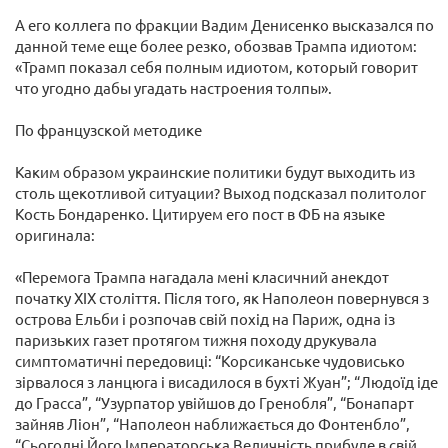
А его коллега по фракции Вадим Денисенко высказался по
данной теме еще более резко, обозвав Трампа идиотом:
«Трамп показал себя полным идиотом, который говорит
что угодно дабы угадать настроения толпы».
По французской методике
Каким образом украинские политики будут выходить из
столь щекотливой ситуации? Выход подсказал политолог
Кость Бондаренко. Цитируем его пост в ФБ на языке
оригинала:
«Перемога Трампа нагадала мені класичний анекдот
початку XIX століття. Після того, як Наполеон повернувся з
острова Ельби і розпочав свій похід на Париж, одна із
паризьких газет протягом тижня походу друкувала
симптоматичні передовиці: “Корсиканське чудовисько
зірвалося з ланцюга і висадилося в бухті Жуан”; “Людоїд іде
до Грасса”, “Узурпатор увійшов до Гренобля”, “Бонапарт
зайняв Ліон”, “Наполеон наближається до Фонтенбло”,
“Сьогодні Його Імператорська Величність прибуде в свій