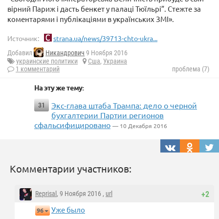
вірний Париж і дасть бенкет у палаці Тюїльрі”. Стежте за
коментарями і публікаціями в українських ЗМІ».
Источник:
strana.ua/news/39713-chto-ukra...
Добавил
Никандрович
9 Ноября 2016
украинские политики
Сша
,
Украина
1 комментарий
проблема (7)
На эту же тему:
Экс-глава штаба Трампа: дело о черной
31
бухгалтерии Партии регионов
сфальсифицировано
— 10 Декабря 2016
Комментарии участников:
Reprisal
, 9 Ноября 2016 ,
url
+2
Уже было
96