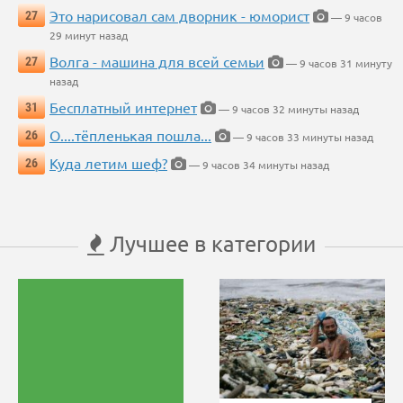
Это нарисовал сам дворник - юморист
27
— 9 часов
29 минут назад
Волга - машина для всей семьи
27
— 9 часов 31 минуту
назад
Бесплатный интернет
31
— 9 часов 32 минуты назад
О....тёпленькая пошла...
26
— 9 часов 33 минуты назад
Куда летим шеф?
26
— 9 часов 34 минуты назад
Лучшее в категории