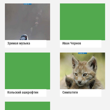
сдадут
Зримая музыка
Иван Чернов
Кольский ашкрофтин
Симпатяги