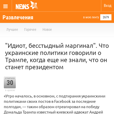
Вход
Развлечения
в мою ленту
2679
Лучшее
Горячее
Новое
"Идиот, бесстыдный маргинал". Что
украинские политики говорили о
Трампе, когда еще не знали, что он
станет президентом
отметили
30
в архиве
«Утро началось, в основном, с подтирания украинскими
политиками своих постов в Facebook за последние
полгода», — таким образом отреагировал на победу
Дональда Трампа известный киевский адвокат Андрей