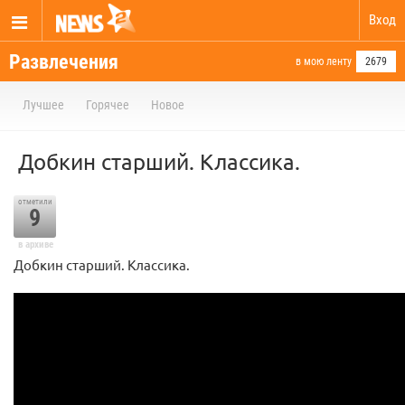
Вход
Развлечения
в мою ленту
2679
Лучшее
Горячее
Новое
Добкин старший. Классика.
отметили
9
в архиве
Добкин старший. Классика.