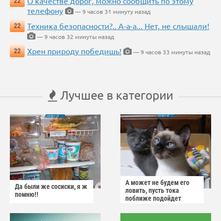
О качестве дорог, можно сообщить по этому
22
телефону
— 9 часов 31 минуту назад
Техника безопасности?.. А-а-а... Нет, не слышали!
22
— 9 часов 32 минуты назад
Хрен природу победишь!
22
— 9 часов 33 минуты назад
Лучшее в категории
А может не будем его
Да были же сосиски, я ж
ловить, пусть тока
помню!!
поближе подойдет