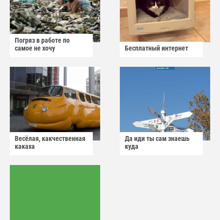
Погряз в работе по
самое не хочу
Бесплатный интернет
Весёлая, какчественная
Да иди ты сам знаешь
какаха
куда