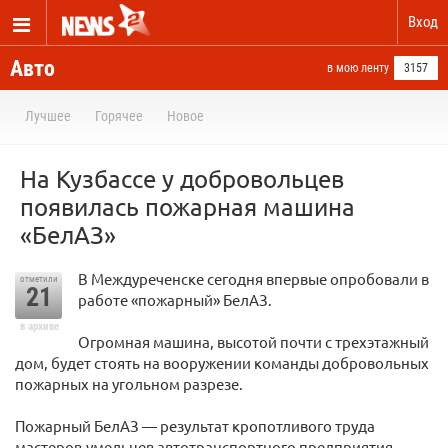
Вход
Авто
в мою ленту
3157
Лучшее
Горячее
Новое
На Кузбассе у добровольцев
появилась пожарная машина
«БелАЗ»
В Междуреченске сегодня впервые опробовали в
отметили
21
работе «пожарный» БелАЗ.
в архиве
Огромная машина, высотой почти с трехэтажный
дом, будет стоять на вооружении команды добровольных
пожарных на угольном разрезе.
Пожарный БелАЗ — результат кропотливого труда
мастеров-умельцев автотранспортного предприятия