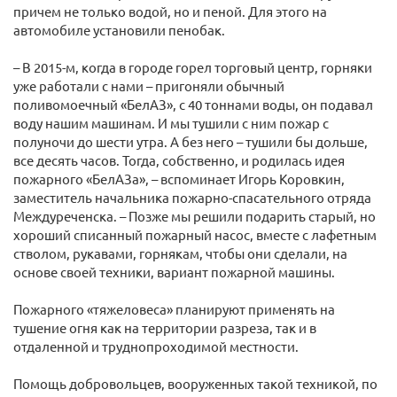
причем не только водой, но и пеной. Для этого на
автомобиле установили пенобак.
– В 2015-м, когда в городе горел торговый центр, горняки
уже работали с нами – пригоняли обычный
поливомоечный «БелАЗ», с 40 тоннами воды, он подавал
воду нашим машинам. И мы тушили с ним пожар с
полуночи до шести утра. А без него – тушили бы дольше,
все десять часов. Тогда, собственно, и родилась идея
пожарного «БелАЗа», – вспоминает Игорь Коровкин,
заместитель начальника пожарно-спасательного отряда
Междуреченска. – Позже мы решили подарить старый, но
хороший списанный пожарный насос, вместе с лафетным
стволом, рукавами, горнякам, чтобы они сделали, на
основе своей техники, вариант пожарной машины.
Пожарного «тяжеловеса» планируют применять на
тушение огня как на территории разреза, так и в
отдаленной и труднопроходимой местности.
Помощь добровольцев, вооруженных такой техникой, по